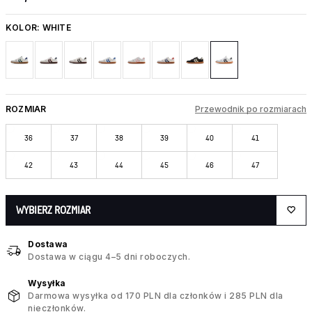
KOLOR:
WHITE
ROZMIAR
Przewodnik po rozmiarach
36
37
38
39
40
41
42
43
44
45
46
47
WYBIERZ ROZMIAR
Dostawa
Dostawa w ciągu 4–5 dni roboczych.
Wysyłka
Darmowa wysyłka od 170 PLN dla członków i 285 PLN dla
nieczłonków.