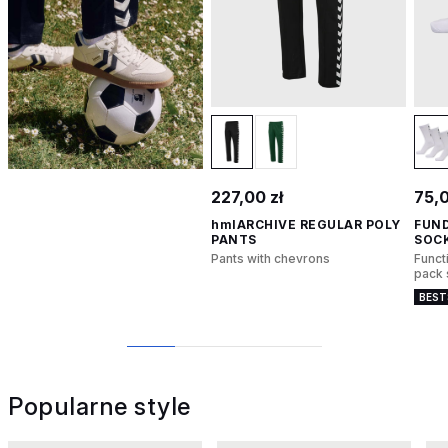
227,00 zł
75,0
hmlARCHIVE REGULAR POLY
FUN
PANTS
SOC
Pants with chevrons
Funct
pack 
BEST
1
2
3
4
Popularne style