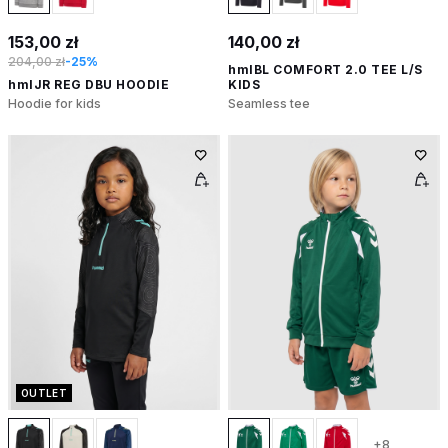
153,00 zł
140,00 zł
204,00 zł
-25%
hmlBL COMFORT 2.0 TEE L/S
hmlJR REG DBU HOODIE
KIDS
Hoodie for kids
Seamless tee
OUTLET
+8