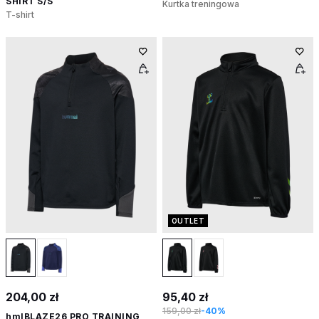
SHIRT S/S
Kurtka treningowa
T-shirt
OUTLET
204,00 zł
95,40 zł
159,00 zł
-40%
hmlBLAZE26 PRO TRAINING