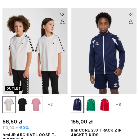
OUTLET
+2
+8
56,50 zł
155,00 zł
113,00 zł
-50%
hmlCORE 2.0 TRACK ZIP
hmlJR ARCHIVE LOOSE T-
JACKET KIDS