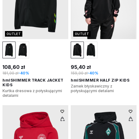
OUTLET
OUTLET
108,60 zł
95,40 zł
181,00 zł
-40%
159,00 zł
-40%
hmlSHIMMER TRACK JACKET
hmlSHIMMER HALF ZIP KIDS
KIDS
Zamek błyskawiczny z
Kurtka dresowa z połyskującymi
połyskującymi detalami
detalami