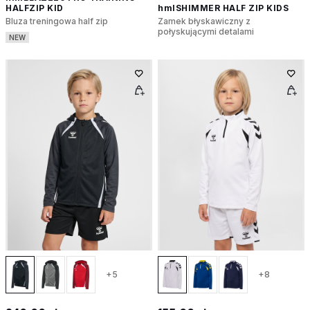
HALFZIP KID
hmlSHIMMER HALF ZIP KIDS
Bluza treningowa half zip
Zamek błyskawiczny z
połyskującymi detalami
NEW
+5
+8