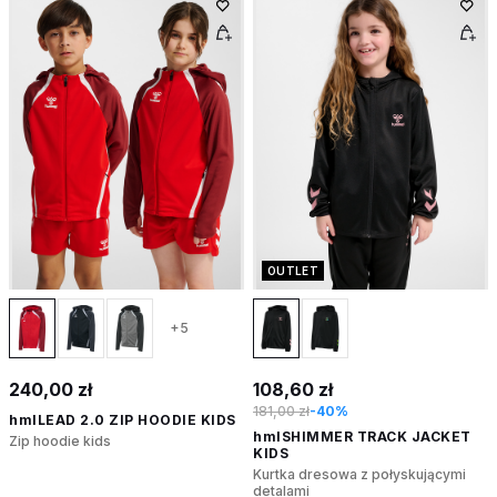
OUTLET
+5
240,00 zł
108,60 zł
181,00 zł
-40%
hmlLEAD 2.0 ZIP HOODIE KIDS
hmlSHIMMER TRACK JACKET
Zip hoodie kids
KIDS
Kurtka dresowa z połyskującymi
detalami