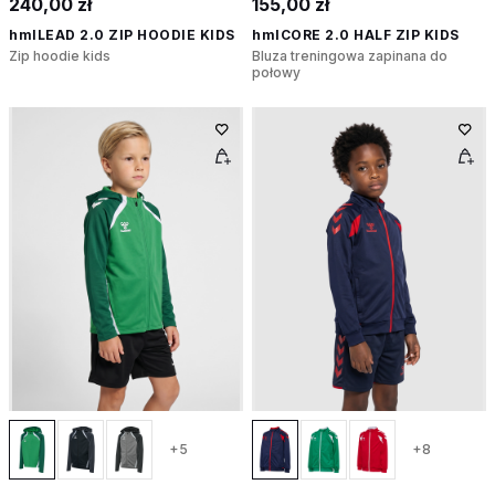
240,00 zł
155,00 zł
hmlLEAD 2.0 ZIP HOODIE KIDS
hmlCORE 2.0 HALF ZIP KIDS
Zip hoodie kids
Bluza treningowa zapinana do
połowy
+5
+8