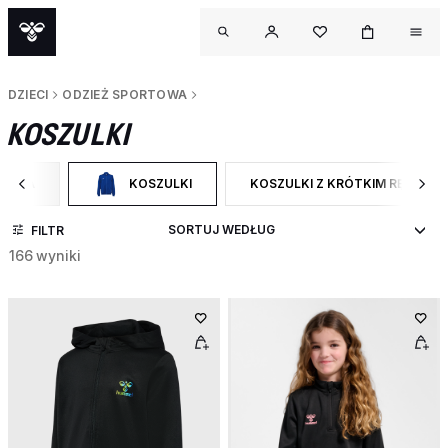
DZIECI
ODZIEŻ SPORTOWA
KOSZULKI
RTOWA
KOSZULKI
KOSZULKI Z KRÓTKIM RĘKAWE
GORY: ODZIEŻ SPORTOWA
WYBRANY OBECNIE ZAWĘŻONO DO CATEGORY: KOSZULK
ZAWĘŹ DO RODZAJ PRODUKTU:
FILTR
166 wyniki