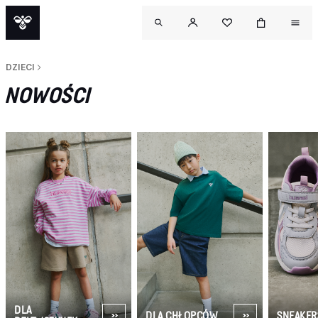
DZIECI
NOWOŚCI
DLA
DLA CHŁOPCÓW
SNEAKER