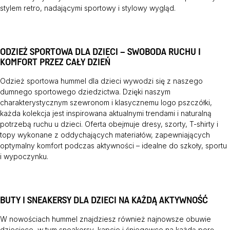
stylem retro, nadającymi sportowy i stylowy wygląd.
ODZIEŻ SPORTOWA DLA DZIECI – SWOBODA RUCHU I
KOMFORT PRZEZ CAŁY DZIEŃ
Odzież sportowa hummel dla dzieci wywodzi się z naszego
dumnego sportowego dziedzictwa. Dzięki naszym
charakterystycznym szewronom i klasycznemu logo pszczółki,
każda kolekcja jest inspirowana aktualnymi trendami i naturalną
potrzebą ruchu u dzieci. Oferta obejmuje dresy, szorty, T-shirty i
topy wykonane z oddychających materiałów, zapewniających
optymalny komfort podczas aktywności – idealne do szkoły, sportu
i wypoczynku.
BUTY I SNEAKERSY DLA DZIECI NA KAŻDĄ AKTYWNOŚĆ
W nowościach hummel znajdziesz również najnowsze obuwie
dziecięce, w tym sneakersy, kapcie i śniegowce na każdą porę