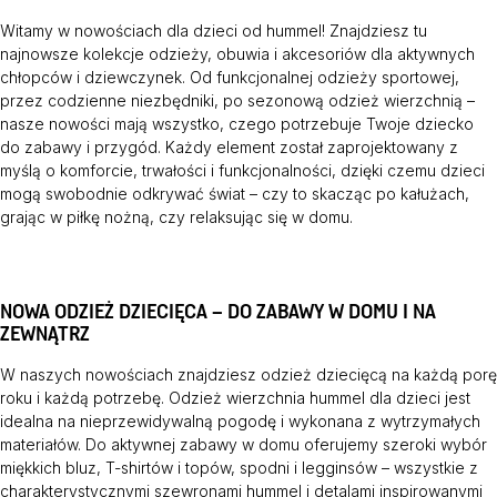
Witamy w nowościach dla dzieci od hummel! Znajdziesz tu
najnowsze kolekcje odzieży, obuwia i akcesoriów dla aktywnych
chłopców i dziewczynek. Od funkcjonalnej odzieży sportowej,
przez codzienne niezbędniki, po sezonową odzież wierzchnią –
nasze nowości mają wszystko, czego potrzebuje Twoje dziecko
do zabawy i przygód. Każdy element został zaprojektowany z
myślą o komforcie, trwałości i funkcjonalności, dzięki czemu dzieci
mogą swobodnie odkrywać świat – czy to skacząc po kałużach,
grając w piłkę nożną, czy relaksując się w domu.
NOWA ODZIEŻ DZIECIĘCA – DO ZABAWY W DOMU I NA
ZEWNĄTRZ
W naszych nowościach znajdziesz odzież dziecięcą na każdą porę
roku i każdą potrzebę. Odzież wierzchnia hummel dla dzieci jest
idealna na nieprzewidywalną pogodę i wykonana z wytrzymałych
materiałów. Do aktywnej zabawy w domu oferujemy szeroki wybór
miękkich bluz, T-shirtów i topów, spodni i legginsów – wszystkie z
charakterystycznymi szewronami hummel i detalami inspirowanymi