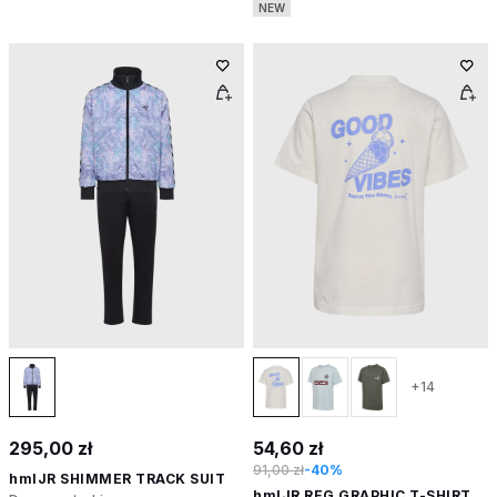
NEW
+14
295,00 zł
54,60 zł
91,00 zł
-40%
hmlJR SHIMMER TRACK SUIT
hmlJR REG GRAPHIC T-SHIRT