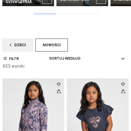
DZIEWCZYNEK
1
2
3
DZIECI
NOWOŚCI
ZAWĘŹ DO CATEGORY: DZIECI
WYBRANY OBECNIE ZAWĘŻONO DO CATEGORY
FILTR
623 wyniki