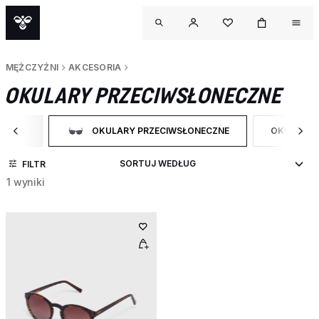
MĘŻCZYŹNI
AKCESORIA
OKULARY PRZECIWSŁONECZNE
SORIA
OKULARY PRZECIWSŁONECZNE
OKULARY 
O CATEGORY: AKCESORIA
WYBRANY OBECNIE ZAWĘŻONO DO CATEGORY: OKUL
ZAWĘŹ DO
FILTR
1 wyniki