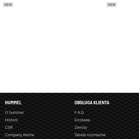
NEW
NEW
HUMMEL
OBSŁUGA KLIENTA
O hummel
F.A.Q
Historii
Dostawa
CSR
Zwroty
Company Karma
Tabela rozmiarów