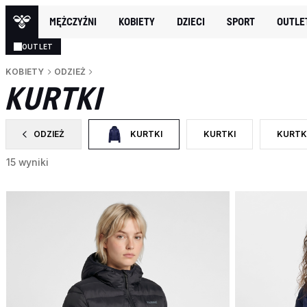
MĘŻCZYŹNI
KOBIETY
DZIECI
SPORT
OUTLE
OUTLET
KOBIETY
ODZIEŻ
KURTKI
ODZIEŻ
KURTKI
KURTKI
KURTK
ZAWĘŹ DO CATEGORY: ODZIEŻ
WYBRANY OBECNIE ZAWĘŻONO DO CATEGORY
ZAWĘŹ DO RODZAJ PRO
ZAWĘŹ
15 wyniki