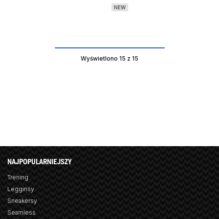
NEW
Wyświetlono 15 z 15
NAJPOPULARNIEJSZY
Trening
Legginsy
Sneakersy
Seamless