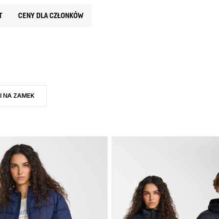
T
CENY DLA CZŁONKÓW
I NA ZAMEK
: KURTKI
DUKTU: KURTKI
 DO RODZAJ PRODUKTU: KURTKI NA ZAMEK