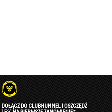
DOŁĄCZ DO CLUBHUMMEL I OSZCZĘDŹ
15% NA PIERWSZE ZAMÓWIENIE*