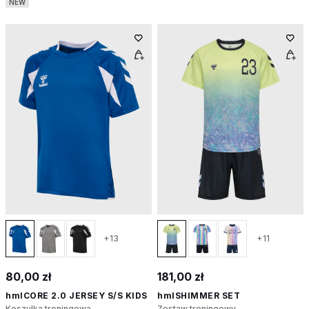
NEW
+13
+11
80,00 zł
181,00 zł
hmlCORE 2.0 JERSEY S/S KIDS
hmlSHIMMER SET
Koszulka treningowa
Zestaw treningowy