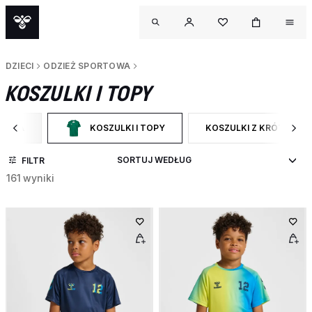
DZIECI
ODZIEŻ SPORTOWA
KOSZULKI I TOPY
RTOWA
KOSZULKI I TOPY
KOSZULKI Z KRÓTKIM 
GORY: ODZIEŻ SPORTOWA
WYBRANY OBECNIE ZAWĘŻONO DO CATEGORY: KOSZULK
ZAWĘŹ DO RODZAJ PRO
FILTR
161 wyniki