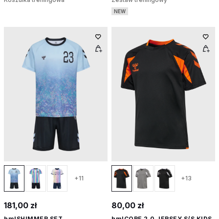
NEW
+11
+13
181,00 zł
80,00 zł
hmlSHIMMER SET
hmlCORE 2.0 JERSEY S/S KIDS