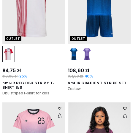
OUTLET
OUTLET
84,75 zł
108,60 zł
113,00 zł
-25%
181,00 zł
-40%
hmlJR REG DBU STRIPY T-
hmlJR GRADIENT STRIPE SET
SHIRT S/S
Zestaw
Dbu striped t-shirt for kids