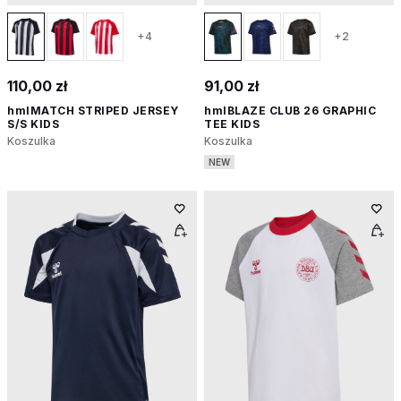
+4
+2
110,00 zł
91,00 zł
hmlMATCH STRIPED JERSEY
hmlBLAZE CLUB 26 GRAPHIC
S/S KIDS
TEE KIDS
Koszulka
Koszulka
NEW