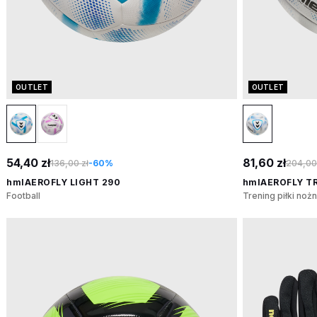
OUTLET
OUTLET
54,40 zł
81,60 zł
136,00 zł
-60%
204,00 
hmlAEROFLY LIGHT 290
hmlAEROFLY T
Football
Trening piłki nożn