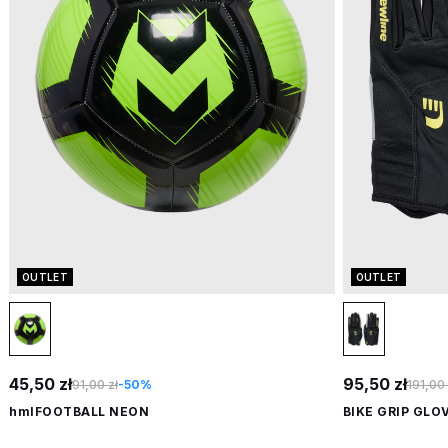
OUTLET
OUTLET
45,50 zł
95,50 zł
91,00 zł
-50%
191,00 
hmlFOOTBALL NEON
BIKE GRIP GLO