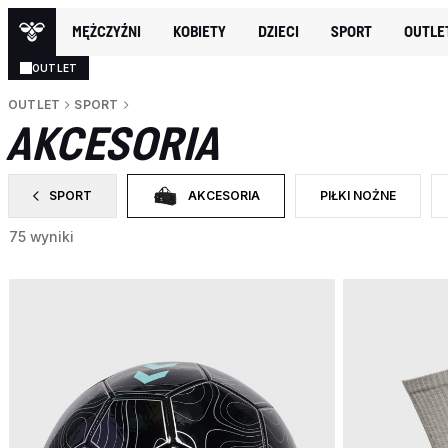
MĘŻCZYŹNI
KOBIETY
DZIECI
SPORT
OUTLE
OUTLET
OUTLET
SPORT
AKCESORIA
SPORT
AKCESORIA
PIŁKI NOŻNE
ZAWĘŹ DO CATEGORY: SPORT
WYBRANY OBECNIE ZAWĘŻONO DO CATEGORY
ZAWĘŹ DO RODZAJ P
75 wyniki