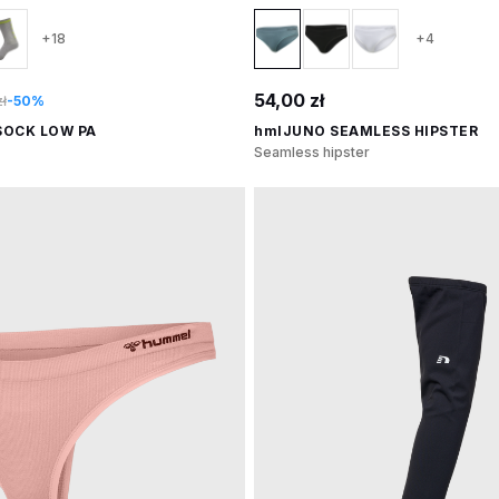
+18
+4
54,00 zł
ł
-50%
SOCK LOW PA
hmlJUNO SEAMLESS HIPSTER
Seamless hipster