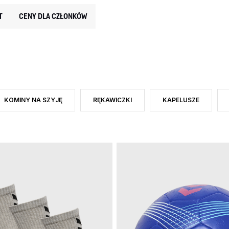
T
CENY DLA CZŁONKÓW
KOMINY NA SZYJĘ
RĘKAWICZKI
KAPELUSZE
: AKCESORIA
RODUKTU: PIŁKI NOŻNE
ZAWĘŹ DO RODZAJ PRODUKTU: KOMINY NA SZYJĘ
ZAWĘŹ DO RODZAJ PRODUKTU: RĘKAWICZ
ZAWĘŹ DO RODZAJ 