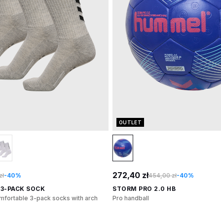
OUTLET
272,40 zł
zł
-40%
454,00 zł
-40%
3-PACK SOCK
STORM PRO 2.0 HB
mfortable 3-pack socks with arch
Pro handball