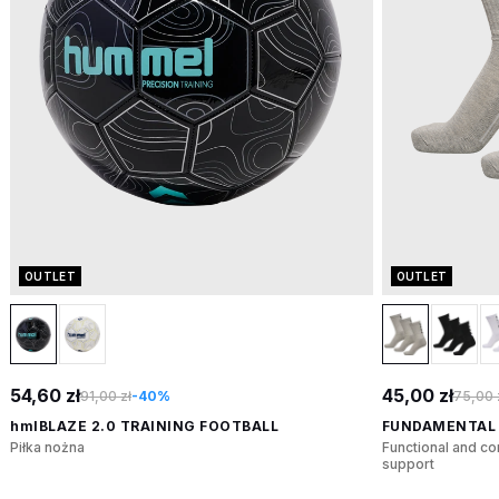
OUTLET
OUTLET
54,60 zł
45,00 zł
91,00 zł
-40%
75,00 
hmlBLAZE 2.0 TRAINING FOOTBALL
FUNDAMENTAL 
Piłka nożna
Functional and co
support