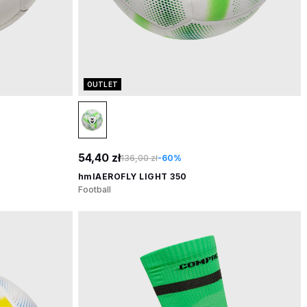
OUTLET
54,40 zł
136,00 zł
-60%
hmlAEROFLY LIGHT 350
Football