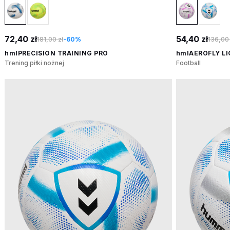
72,40 zł
54,40 zł
181,00 zł
-60%
136,00 
hmlPRECISION TRAINING PRO
hmlAEROFLY LI
Trening piłki nożnej
Football