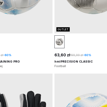
OUTLET
63,60 zł
zł
-60%
159,00 zł
-60%
RAINING PRO
hmlPRECISION CLASSIC
ej
Football