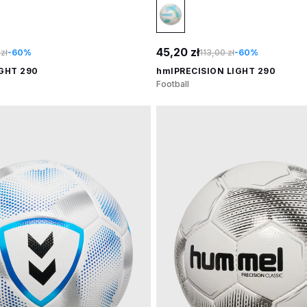
45,20 zł
zł
-60%
113,00 zł
-60%
GHT 290
hmlPRECISION LIGHT 290
Football