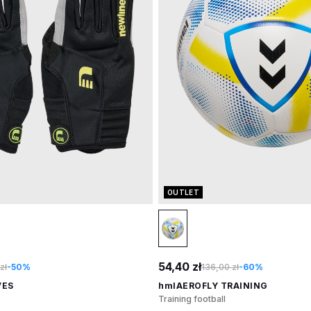
OUTLET
54,40 zł
zł
-50%
136,00 zł
-60%
VES
hmlAEROFLY TRAINING
Training football