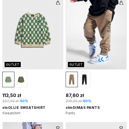
OUTLET
OUTLET
113,50 zł
87,60 zł
227,00 zł
-50%
219,00 zł
-60%
stsOLLIE SWEATSHIRT
stmDIMAS PANTS
Sweatshirt
Pants