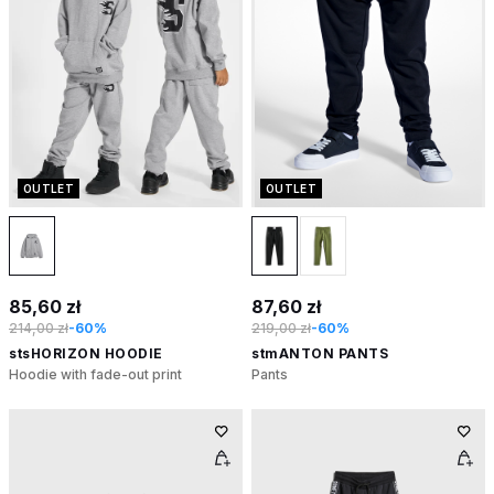
OUTLET
OUTLET
85,60 zł
87,60 zł
214,00 zł
-60%
219,00 zł
-60%
stsHORIZON HOODIE
stmANTON PANTS
Hoodie with fade-out print
Pants