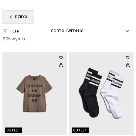
DZIECI
ZAWĘŹ DO CATEGORY: DZIECI
FILTR
205 wyniki
OUTLET
OUTLET