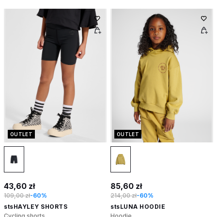
OUTLET
OUTLET
43,60 zł
85,60 zł
109,00 zł
-60%
214,00 zł
-60%
stsHAYLEY SHORTS
stsLUNA HOODIE
Cycling shorts
Hoodie