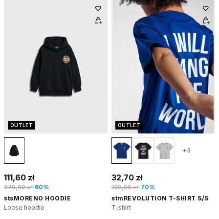
OUTLET
OUTLET
+3
111,60 zł
32,70 zł
279,00 zł
-60%
109,00 zł
-70%
stsMORENO HOODIE
stmREVOLUTION T-SHIRT S/S
Loose hoodie
T-shirt