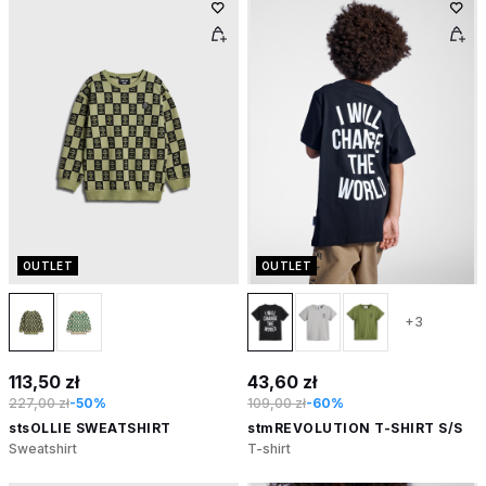
OUTLET
OUTLET
+3
113,50 zł
43,60 zł
227,00 zł
-50%
109,00 zł
-60%
stsOLLIE SWEATSHIRT
stmREVOLUTION T-SHIRT S/S
Sweatshirt
T-shirt