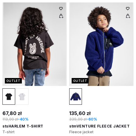
OUTLET
OUTLET
67,80 zł
135,60 zł
113,00 zł
-40%
339,00 zł
-60%
stsHARLEM T-SHIRT
stmVENTURE FLEECE JACKET
T-shirt
Fleece jacket