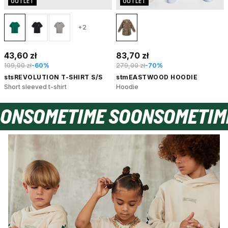
OUTLET
OUTLET
+2
43,60 zł
83,70 zł
109,00 zł
-60%
279,00 zł
-70%
stsREVOLUTION T-SHIRT S/S
stmEASTWOOD HOODIE
Short sleeved t-shirt
Hoodie
 SOON
SOMETIME SOON
SOMET