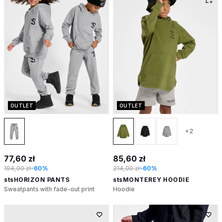
OUTLET
OUTLET
+2
77,60 zł
85,60 zł
194,00 zł
-60%
214,00 zł
-60%
stsHORIZON PANTS
stsMONTEREY HOODIE
Sweatpants with fade-out print
Hoodie