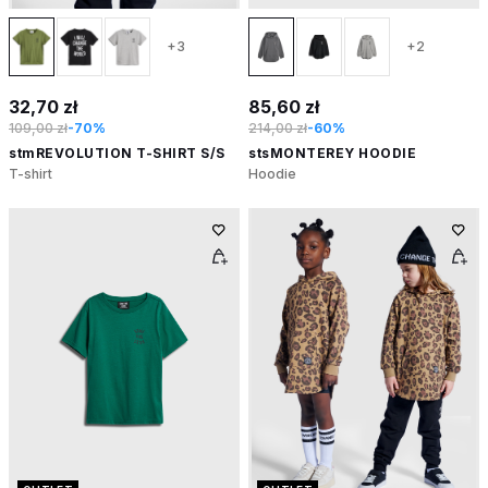
+3
+2
32,70 zł
85,60 zł
109,00 zł
-70%
214,00 zł
-60%
stmREVOLUTION T-SHIRT S/S
stsMONTEREY HOODIE
T-shirt
Hoodie