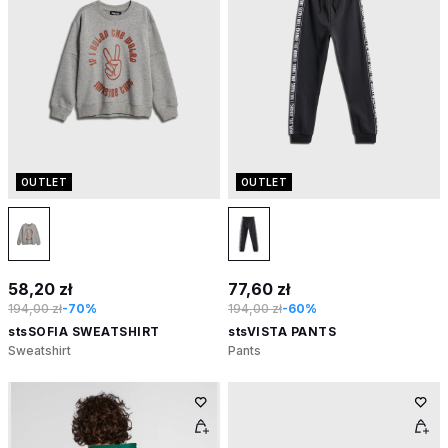
OUTLET
OUTLET
58,20 zł
77,60 zł
194,00 zł
-70%
194,00 zł
-60%
stsSOFIA SWEATSHIRT
stsVISTA PANTS
Sweatshirt
Pants