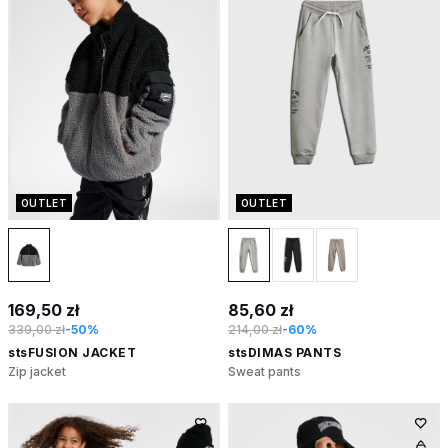
OUTLET
OUTLET
169,50 zł
85,60 zł
339,00 zł
-50%
214,00 zł
-60%
stsFUSION JACKET
stsDIMAS PANTS
Zip jacket
Sweat pants