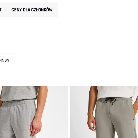
T
CENY DLA CZŁONKÓW
GINSY
: SPODNIE
ODUKTU: SPODNIE
Ź DO RODZAJ PRODUKTU: LEGGINSY