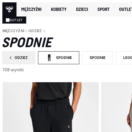
MĘŻCZYŹNI
KOBIETY
DZIECI
SPORT
OUTLE
OUTLET
MĘŻCZYŹNI
ODZIEZ
SPODNIE
ODZIEZ
SPODNIE
SPODNIE
LEG
ZAWĘŹ DO CATEGORY: ODZIEZ
WYBRANY OBECNIE ZAWĘŻONO DO CATEGORY
ZAWĘŹ DO RODZAJ PR
ZAWĘ
108 wyniki