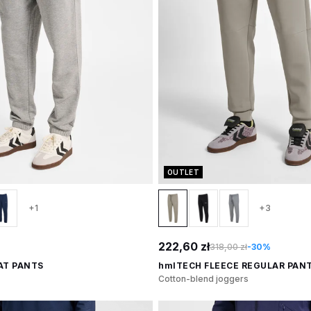
OUTLET
+1
+3
222,60 zł
318,00 zł
-30%
AT PANTS
hmlTECH FLEECE REGULAR PAN
Cotton-blend joggers