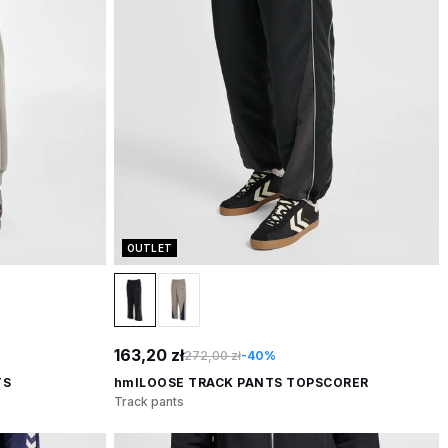
OUTLET
163,20 zł
272,00 zł
-40%
TS
hmlLOOSE TRACK PANTS TOPSCORER
Track pants