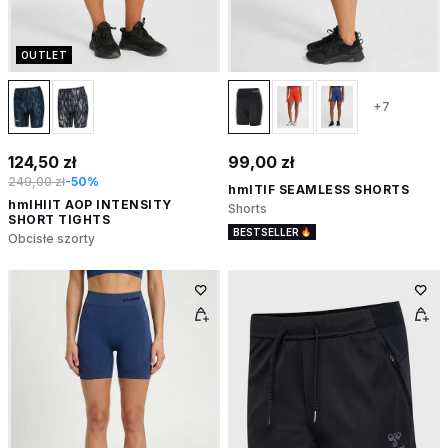
OUTLET
+7
124,50 zł
99,00 zł
249,00 zł
-50%
hmlTIF SEAMLESS SHORTS
hmlHIIT AOP INTENSITY
Shorts
SHORT TIGHTS
BESTSELLER
Obcisłe szorty