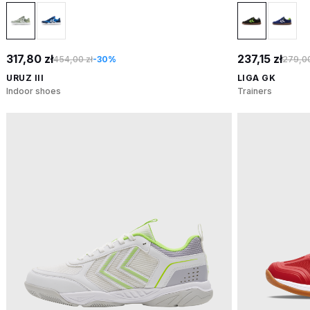
317,80 zł
237,15 zł
454,00 zł
-30%
279,00
URUZ III
LIGA GK
Indoor shoes
Trainers