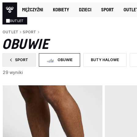
MĘŻCZYŹNI
KOBIETY
DZIECI
SPORT
OUTLE
OUTLET
OUTLET
SPORT
OBUWIE
SPORT
OBUWIE
BUTY HALOWE
ZAWĘŹ DO CATEGORY: SPORT
WYBRANY OBECNIE ZAWĘŻONO DO CATEGORY
ZAWĘŹ DO RODZAJ PRO
29 wyniki