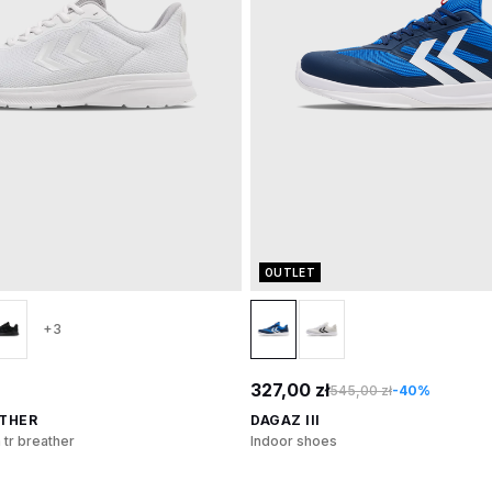
OUTLET
+3
327,00 zł
545,00 zł
-40%
ATHER
DAGAZ III
tr breather
Indoor shoes