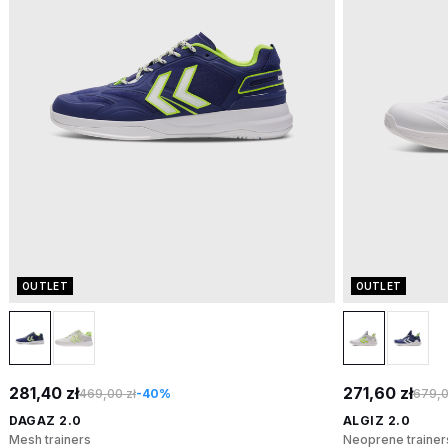
OUTLET
OUTLET
281,40 zł
271,60 zł
469,00 zł
-40%
679,0
DAGAZ 2.0
ALGIZ 2.0
Mesh trainers
Neoprene trainer