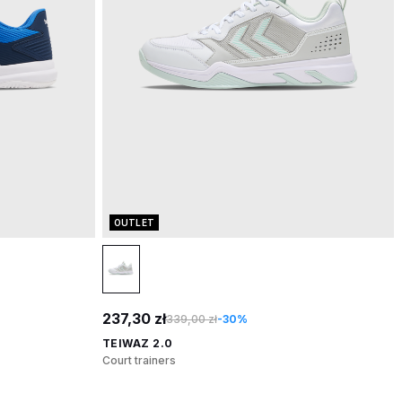
OUTLET
237,30 zł
339,00 zł
-30%
TEIWAZ 2.0
Court trainers