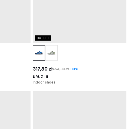
OUTLET
317,80 zł
454,00 zł
-30%
URUZ III
Indoor shoes