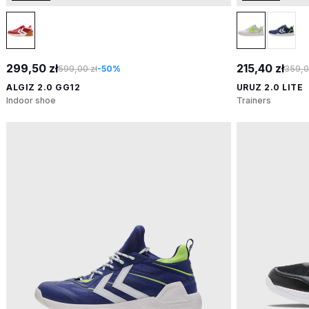
299,50 zł
215,40 zł
599,00 zł
-50%
359,0
ALGIZ 2.0 GG12
URUZ 2.0 LITE
Indoor shoe
Trainers