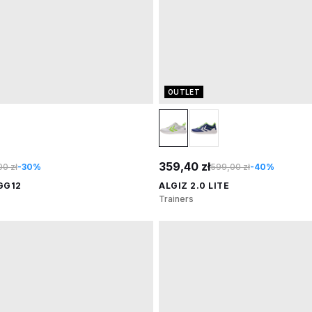
OUTLET
359,40 zł
0 zł
-30%
599,00 zł
-40%
 GG12
ALGIZ 2.0 LITE
Trainers