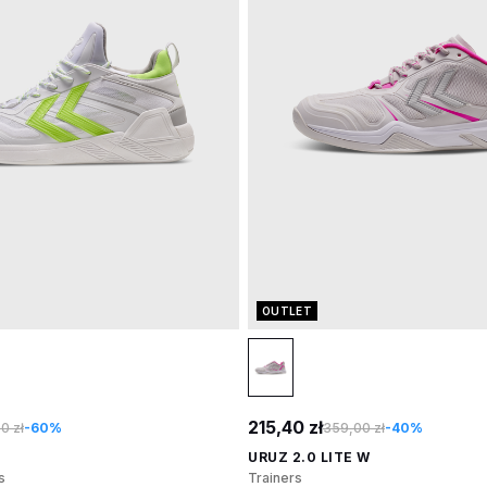
OUTLET
215,40 zł
0 zł
-60%
359,00 zł
-40%
URUZ 2.0 LITE W
s
Trainers