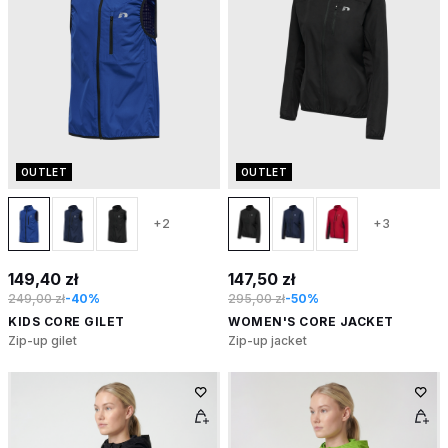
OUTLET
OUTLET
+2
+3
149,40 zł
147,50 zł
249,00 zł
-40%
295,00 zł
-50%
KIDS CORE GILET
WOMEN'S CORE JACKET
Zip-up gilet
Zip-up jacket