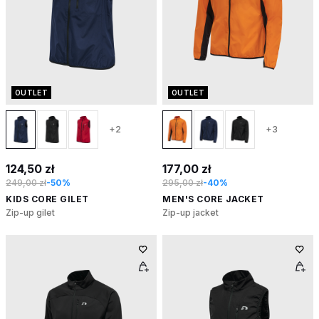
OUTLET
OUTLET
+2
+3
124,50 zł
177,00 zł
249,00 zł
-50%
295,00 zł
-40%
KIDS CORE GILET
MEN'S CORE JACKET
Zip-up gilet
Zip-up jacket