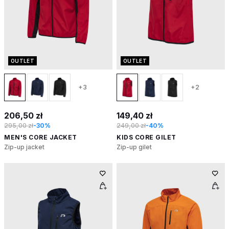
OUTLET
OUTLET
+3
+2
206,50 zł
149,40 zł
295,00 zł
-30%
249,00 zł
-40%
MEN'S CORE JACKET
KIDS CORE GILET
Zip-up jacket
Zip-up gilet