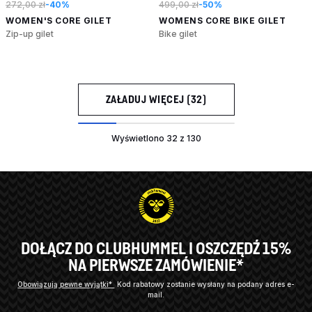
272,00 zł
-40%
499,00 zł
-50%
WOMEN'S CORE GILET
WOMENS CORE BIKE GILET
Zip-up gilet
Bike gilet
ZAŁADUJ WIĘCEJ (32)
Wyświetlono 32 z 130
DOŁĄCZ DO CLUBHUMMEL I OSZCZĘDŹ 15%
NA PIERWSZE ZAMÓWIENIE*
Obowiązują pewne wyjątki*
Kod rabatowy zostanie wysłany na podany adres e-
mail.