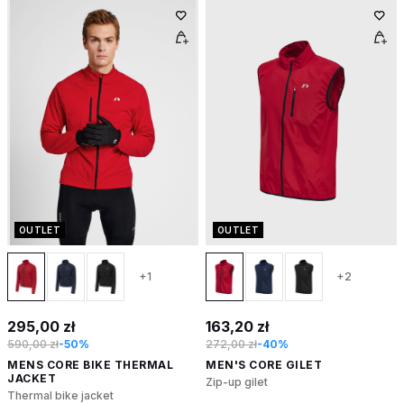
OUTLET
OUTLET
+1
+2
295,00 zł
163,20 zł
590,00 zł
-50%
272,00 zł
-40%
MENS CORE BIKE THERMAL
MEN'S CORE GILET
JACKET
Zip-up gilet
Thermal bike jacket