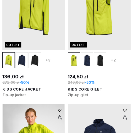
OUTLET
OUTLET
+3
+2
136,00 zł
124,50 zł
272,00 zł
-50%
249,00 zł
-50%
KIDS CORE JACKET
KIDS CORE GILET
Zip-up jacket
Zip-up gilet