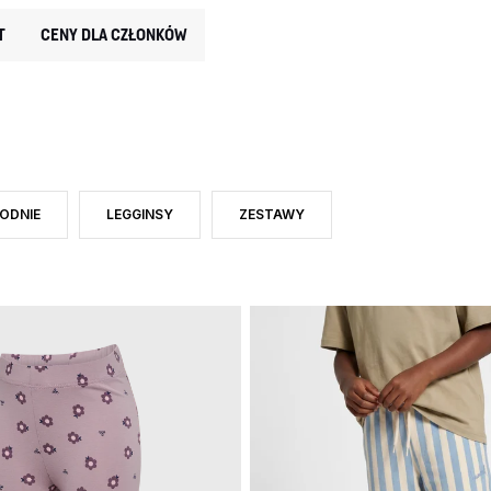
T
CENY DLA CZŁONKÓW
ODNIE
LEGGINSY
ZESTAWY
 CATEGORY: SPODNIE I LEGGINSY
WĘŹ DO RODZAJ PRODUKTU: SPODNIE
ZAWĘŹ DO RODZAJ PRODUKTU: LEGGINSY
ZAWĘŹ DO RODZAJ PRODUKTU: ZES