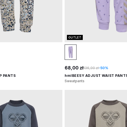
OUTLET
68,00 zł
136,00 zł
-50%
P PANTS
hmlBEESY ADJUST WAIST PANT
Sweatpants