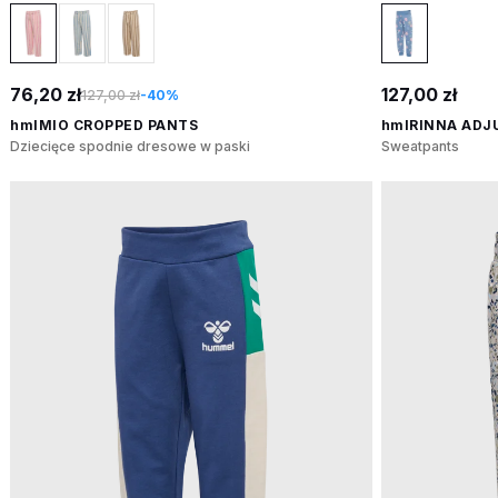
76,20 zł
127,00 zł
127,00 zł
-40%
hmlMIO CROPPED PANTS
hmlRINNA ADJ
Dziecięce spodnie dresowe w paski
Sweatpants