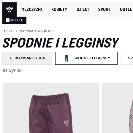
MĘŻCZYŹNI
KOBIETY
DZIECI
SPORT
OUTLE
OUTLET
DZIECI
ROZMIAR 56-104
SPODNIE I LEGGINSY
ROZMIAR 56-104
SPODNIE I LEGGINSY
SP
ZAWĘŹ DO CATEGORY: ROZMIAR 56-104
WYBRANY OBECNIE ZAWĘŻONO DO
ZA
81 wyniki