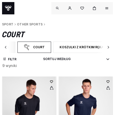
SPORT
OTHER SPORTS
COURT
PORTS
COURT
KOSZULKI Z KRÓTKIM RĘKAWEM
ATEGORY: OTHER SPORTS
WYBRANY OBECNIE ZAWĘŻONO DO CATEGORY: COURT
ZAWĘŹ DO RODZAJ PRODUKTU: KO
FILTR
9 wyniki