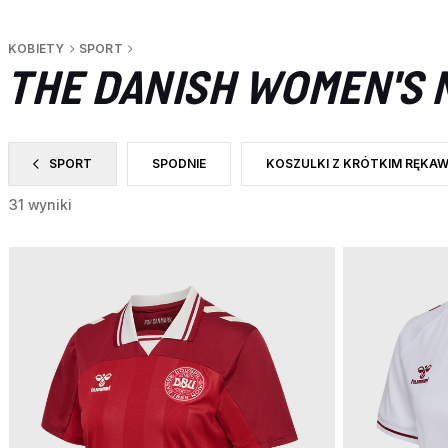
KOBIETY
SPORT
THE DANISH WOMEN'S 
SPORT
SPODNIE
KOSZULKI Z KRÓTKIM RĘKA
ZAWĘŹ DO CATEGORY: SPORT
ZAWĘŹ DO RODZAJ PRODUKTU: SPODNIE
ZAWĘŹ DO RODZAJ PRODUKT
31 wyniki