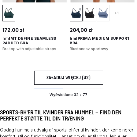
+1
172,00 zł
204,00 zł
hmlMT DEFINE SEAMLESS
hmlPRIMA MEDIUM SUPPORT
PADDED BRA
BRA
Bra top with adjustable straps
Biustonosz sportowy
ZAŁADUJ WIĘCEJ (32)
Wyświetlono 32 z 77
SPORTS-BH'ER TIL KVINDER FRA HUMMEL – FIND DEN
PERFEKTE STØTTE TIL DIN TRÆNING
Opdag hummels udvalg af sports-bh'er til kvinder, der kombinerer
komfort, stil og funktionalitet. Uanset om du er til yoga, løb eller