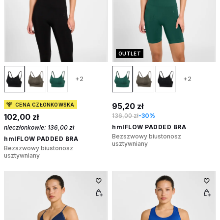
OUTLET
+2
+2
95,20 zł
CENA CZŁONKOWSKA
102,00 zł
136,00 zł
-30%
hmlFLOW PADDED BRA
nieczłonkowie:
136,00 zł
Bezszwowy biustonosz
hmlFLOW PADDED BRA
usztywniany
Bezszwowy biustonosz
usztywniany