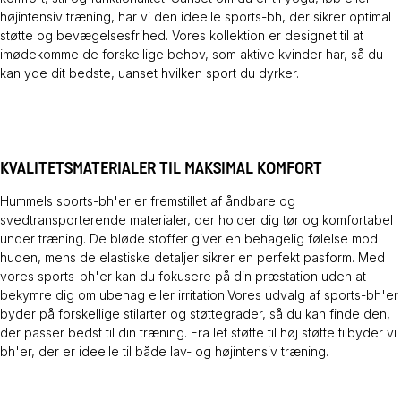
højintensiv træning, har vi den ideelle sports-bh, der sikrer optimal
støtte og bevægelsesfrihed. Vores kollektion er designet til at
imødekomme de forskellige behov, som aktive kvinder har, så du
kan yde dit bedste, uanset hvilken sport du dyrker.
KVALITETSMATERIALER TIL MAKSIMAL KOMFORT
Hummels sports-bh'er er fremstillet af åndbare og
svedtransporterende materialer, der holder dig tør og komfortabel
under træning. De bløde stoffer giver en behagelig følelse mod
huden, mens de elastiske detaljer sikrer en perfekt pasform. Med
vores sports-bh'er kan du fokusere på din præstation uden at
bekymre dig om ubehag eller irritation.Vores udvalg af sports-bh'er
byder på forskellige stilarter og støttegrader, så du kan finde den,
der passer bedst til din træning. Fra let støtte til høj støtte tilbyder vi
bh'er, der er ideelle til både lav- og højintensiv træning.