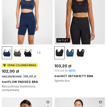
OUTLET
+2
103,20 zł
CENA CZŁONKOWSKA
102,00 zł
172,00 zł
-40%
hmlHIIT INTENSITY BRA
nieczłonkowie:
136,00 zł
Sports bra
hmlFLOW PADDED BRA
Bezszwowy biustonosz
usztywniany