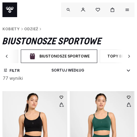
KOBIETY
ODZIEŻ
BIUSTONOSZE SPORTOWE
DZIEŻ
BIUSTONOSZE SPORTOWE
TOPY BEZ RĘ
ĘŹ DO CATEGORY: ODZIEŻ
WYBRANY OBECNIE ZAWĘŻONO DO CATEGORY: BIUS
ZAWĘŹ DO ROD
FILTR
77 wyniki