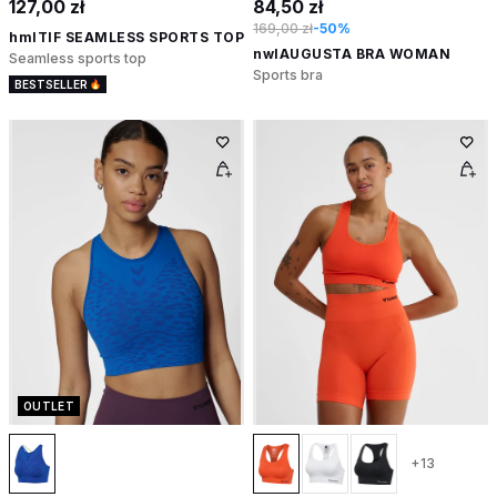
127,00 zł
84,50 zł
169,00 zł
-50%
hmlTIF SEAMLESS SPORTS TOP
nwlAUGUSTA BRA WOMAN
Seamless sports top
Sports bra
BESTSELLER
OUTLET
+13