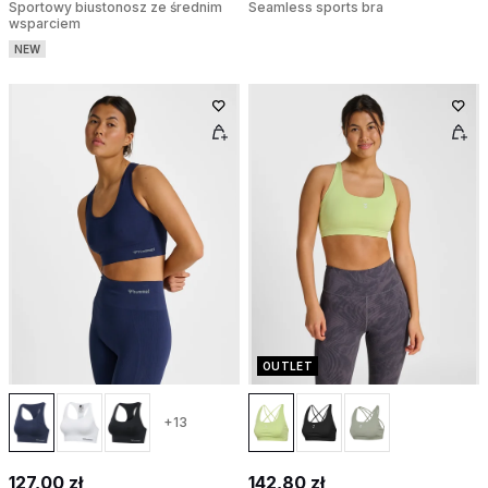
Sportowy biustonosz ze średnim
Seamless sports bra
wsparciem
NEW
OUTLET
+13
127,00 zł
142,80 zł