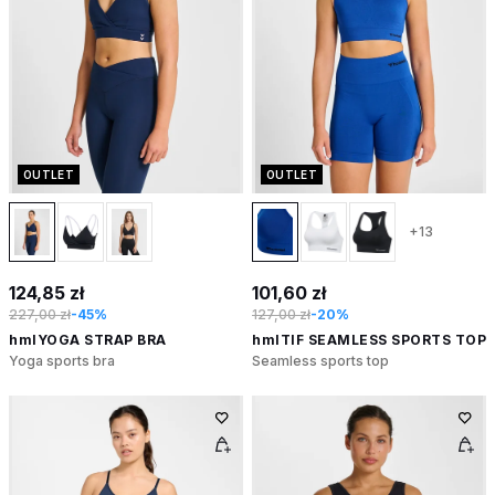
OUTLET
OUTLET
+13
124,85 zł
101,60 zł
227,00 zł
-45%
127,00 zł
-20%
hmlYOGA STRAP BRA
hmlTIF SEAMLESS SPORTS TOP
Yoga sports bra
Seamless sports top