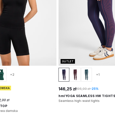
OUTLET
+2
+1
146,25 zł
KOWSKA
195,00 zł
-25%
hmlYOGA SEAMLESS HW TIGHT
2,00 zł
Seamless high-waist tights
KTOP
gowa damska