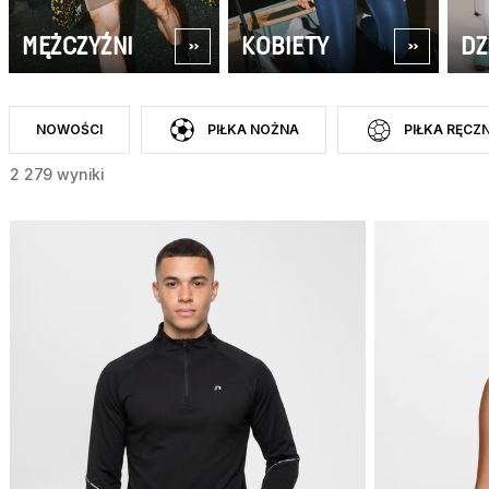
MĘŻCZYŹNI
KOBIETY
DZ
NOWOŚCI
PIŁKA NOŻNA
PIŁKA RĘCZ
ZAWĘŹ DO CATEGORY: NOWOŚCI
ZAWĘŹ DO CATEGORY: PIŁKA NOŻNA
ZAWĘŹ DO CATEGO
2 279 wyniki