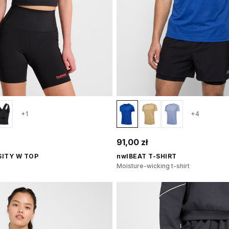
+1
+4
91,00 zł
SITY W TOP
nwlBEAT T-SHIRT
Moisture-wicking t-shirt