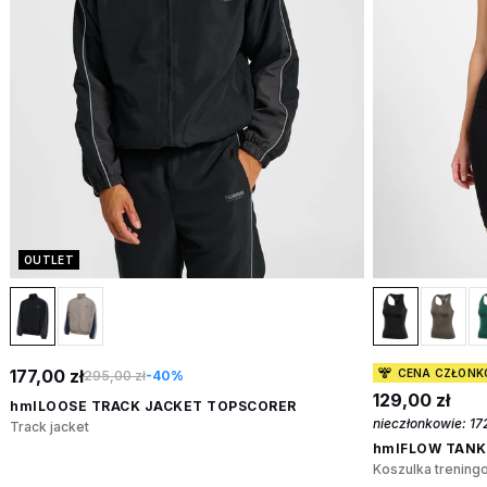
OUTLET
177,00 zł
CENA CZŁON
295,00 zł
-40%
129,00 zł
hmlLOOSE TRACK JACKET TOPSCORER
nieczłonkowie:
17
Track jacket
hmlFLOW TAN
Koszulka trenin