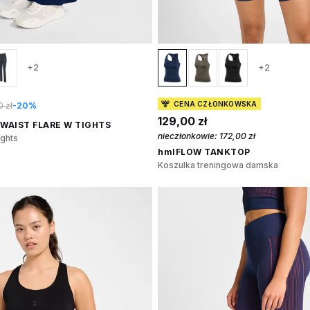
+2
+2
CENA CZŁONKOWSKA
 zł
-20%
129,00 zł
WAIST FLARE W TIGHTS
nieczłonkowie:
172,00 zł
ights
hmlFLOW TANKTOP
Koszulka treningowa damska