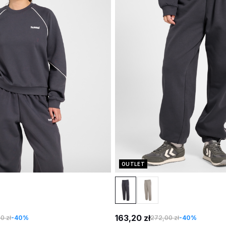
OUTLET
163,20 zł
0 zł
-40%
272,00 zł
-40%