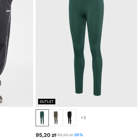
OUTLET
+2
95,20 zł
136,00 zł
-30%