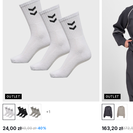
OUTLET
OUTLET
+1
24,00 zł
163,20 zł
40,00 zł
-40%
272,0