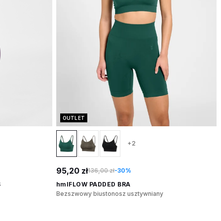
OUTLET
+2
95,20 zł
136,00 zł
-30%
S
hmlFLOW PADDED BRA
Bezszwowy biustonosz usztywniany