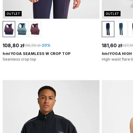
OUTLET
OUTLET
108,80 zł
181,60 zł
136,00 zł
-20%
227,00
hmlYOGA SEAMLESS W CROP TOP
hmlYOGA HIGH 
Seamless crop top
High-waist flare t