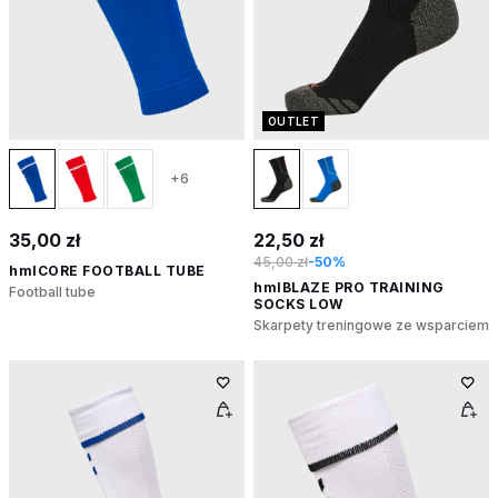
OUTLET
+6
35,00 zł
22,50 zł
45,00 zł
-50%
hmlCORE FOOTBALL TUBE
hmlBLAZE PRO TRAINING
Football tube
SOCKS LOW
Skarpety treningowe ze wsparciem