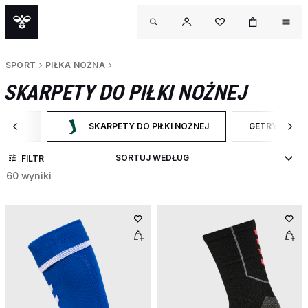
SPORT
PIŁKA NOŻNA
SKARPETY DO PIŁKI NOŻNEJ
NOŻNA
SKARPETY DO PIŁKI NOŻNEJ
GETRY PIŁKA
 CATEGORY: PIŁKA NOŻNA
WYBRANY OBECNIE ZAWĘŻONO DO CATEGORY: SKARPE
ZAWĘŹ DO RO
FILTR
60 wyniki
OU