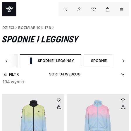
DZIECI
ROZMIAR 104-176
SPODNIE I LEGGINSY
4-176
SPODNIE I LEGGINSY
SPODNIE
ODZ
EGORY: ROZMIAR 104-176
WYBRANY OBECNIE ZAWĘŻONO DO CATEGORY: SPODNIE
ZAWĘŹ DO RODZAJ P
ZAW
FILTR
194 wyniki