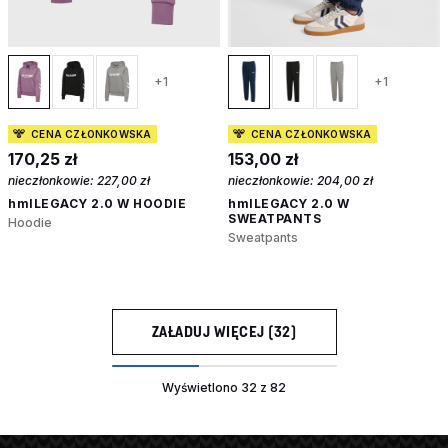
+1
+1
CENA CZŁONKOWSKA
CENA CZŁONKOWSKA
170,25 zł
153,00 zł
nieczłonkowie:
227,00 zł
nieczłonkowie:
204,00 zł
hmlLEGACY 2.0 W HOODIE
hmlLEGACY 2.0 W
SWEATPANTS
Hoodie
Sweatpants
ZAŁADUJ WIĘCEJ (32)
Wyświetlono 32 z 82