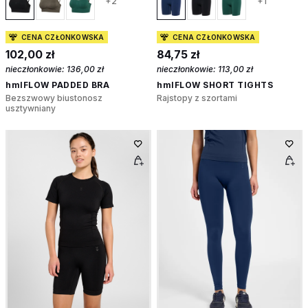
+2
+1
CENA CZŁONKOWSKA
CENA CZŁONKOWSKA
102,00 zł
84,75 zł
nieczłonkowie:
136,00 zł
nieczłonkowie:
113,00 zł
hmlFLOW PADDED BRA
hmlFLOW SHORT TIGHTS
Bezszwowy biustonosz
Rajstopy z szortami
usztywniany