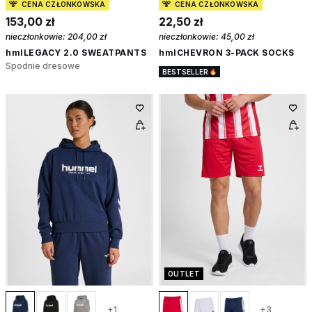
CENA CZŁONKOWSKA
CENA CZŁONKOWSKA
153,00 zł
22,50 zł
nieczłonkowie:
204,00 zł
nieczłonkowie:
45,00 zł
hmlLEGACY 2.0 SWEATPANTS
hmlCHEVRON 3-PACK SOCKS
Spodnie dresowe
BESTSELLER
OUTLET
+1
+3