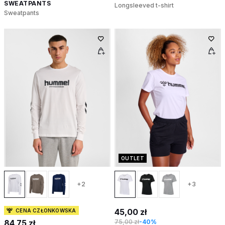
SWEATPANTS
Longsleeved t-shirt
Sweatpants
OUTLET
+2
+3
45,00 zł
CENA CZŁONKOWSKA
84,75 zł
75,00 zł
-40%