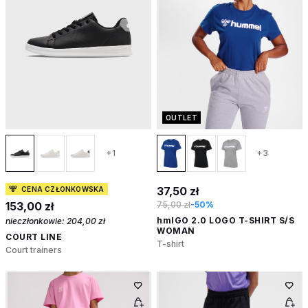
OUTLET
+1
+3
37,50 zł
CENA CZŁONKOWSKA
153,00 zł
75,00 zł
-50%
hmlGO 2.0 LOGO T-SHIRT S/S
nieczłonkowie:
204,00 zł
WOMAN
COURT LINE
T-shirt
Court trainers