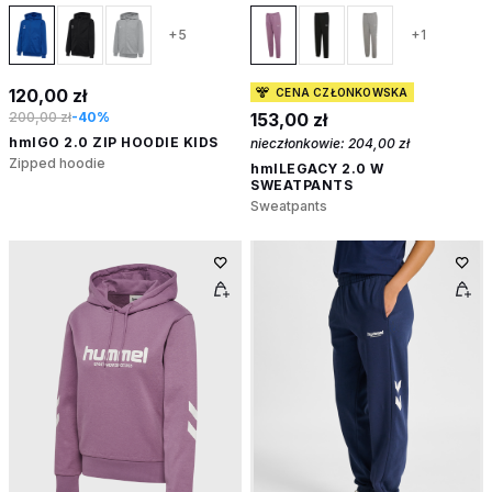
+5
+1
120,00 zł
CENA CZŁONKOWSKA
200,00 zł
-40%
153,00 zł
hmlGO 2.0 ZIP HOODIE KIDS
nieczłonkowie:
204,00 zł
Zipped hoodie
hmlLEGACY 2.0 W
SWEATPANTS
Sweatpants