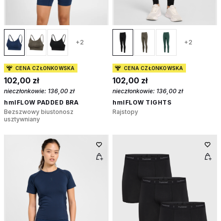
+2
+2
CENA CZŁONKOWSKA
CENA CZŁONKOWSKA
102,00 zł
102,00 zł
nieczłonkowie:
136,00 zł
nieczłonkowie:
136,00 zł
hmlFLOW PADDED BRA
hmlFLOW TIGHTS
Bezszwowy biustonosz
Rajstopy
usztywniany