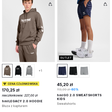
OUTLET
+1
45,20 zł
CENA CZŁONKOWSKA
170,25 zł
113,00 zł
-60%
hmlGO 2.0 SWEATSHORTS
nieczłonkowie:
227,00 zł
KIDS
hmlLEGACY 2.0 HOODIE
Sweatshorts
Bluza z kapturem