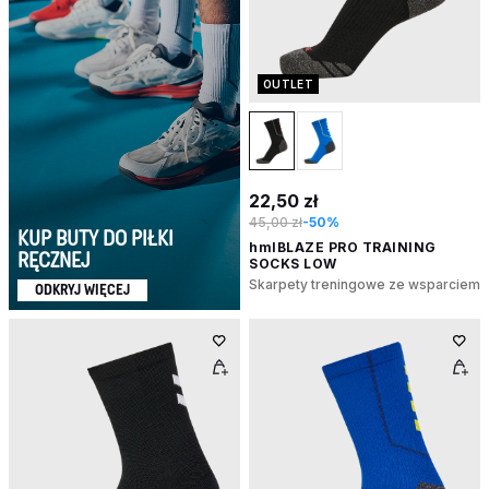
OUTLET
22,50 zł
45,00 zł
-50%
KUP BUTY DO PIŁKI
hmlBLAZE PRO TRAINING
RĘCZNEJ
SOCKS LOW
Skarpety treningowe ze wsparciem
ODKRYJ WIĘCEJ