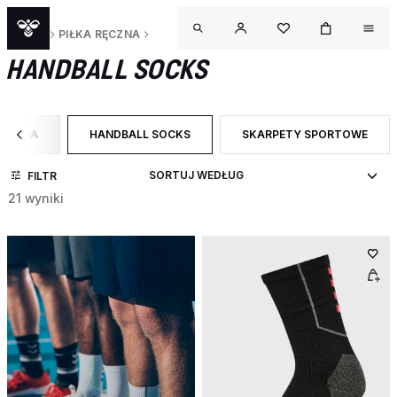
SPORT
PIŁKA RĘCZNA
HANDBALL SOCKS
RĘCZNA
HANDBALL SOCKS
SKARPETY SPORTOWE
 CATEGORY: PIŁKA RĘCZNA
WYBRANY OBECNIE ZAWĘŻONO DO CATEGORY: HAND
ZAWĘŹ DO RODZAJ PRODUK
FILTR
21 wyniki
OUT