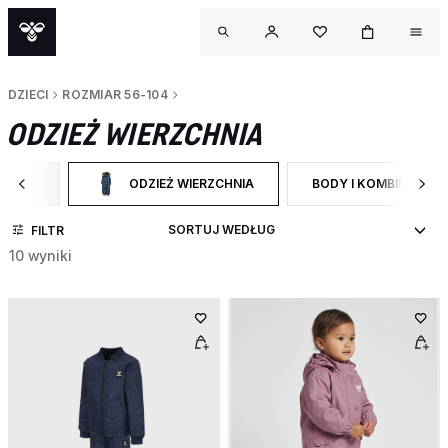
DZIECI
ROZMIAR 56-104
ODZIEŻ WIERZCHNIA
6-104
ODZIEŻ WIERZCHNIA
BODY I KOMBINEZON
TEGORY: ROZMIAR 56-104
WYBRANY OBECNIE ZAWĘŻONO DO CATEGORY: ODZIEŻ 
ZAWĘŹ DO RODZAJ P
FILTR
10 wyniki