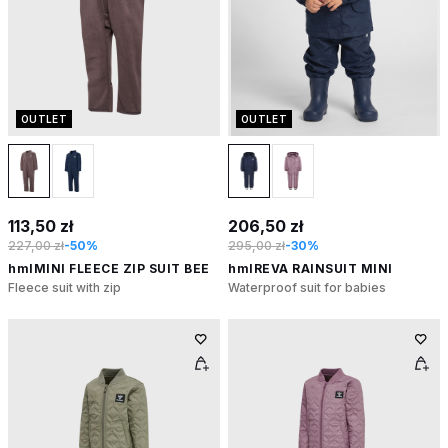
OUTLET
OUTLET
113,50 zł
206,50 zł
227,00 zł
-50%
295,00 zł
-30%
hmlMINI FLEECE ZIP SUIT BEE
hmlREVA RAINSUIT MINI
Fleece suit with zip
Waterproof suit for babies