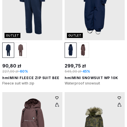
OUTLET
OUTLET
90,80 zł
299,75 zł
227,00 zł
-60%
545,00 zł
-45%
hmlMINI FLEECE ZIP SUIT BEE
hmlMINI SNOWSUIT WP 10K
Fleece suit with zip
Waterproof snowsuit