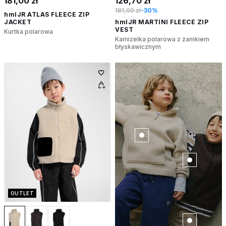
181,00 zł
126,70 zł
181,00 zł
-30%
hmlJR ATLAS FLEECE ZIP
JACKET
hmlJR MARTINI FLEECE ZIP
VEST
Kurtka polarowa
Kamizelka polarowa z zamkiem
błyskawicznym
OUTLET