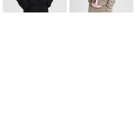
OUTLET
OUTLET
190,80 zł
132,60 zł
318,00 zł
-40%
204,00 zł
-35%
hmlCRISP TEX JACKET
hmlJR REG POLY TAPE GIRL ZIP
JACKET
Water-repellent jacket
Kurtka na zamek błyskawiczny