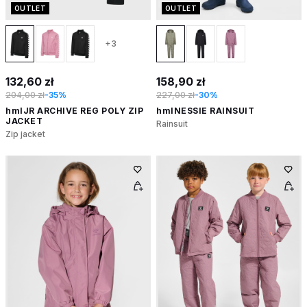
OUTLET
OUTLET
+3
132,60 zł
158,90 zł
204,00 zł
-35%
227,00 zł
-30%
hmlJR ARCHIVE REG POLY ZIP
hmlNESSIE RAINSUIT
JACKET
Rainsuit
Zip jacket