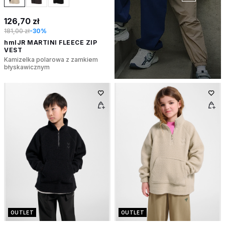
126,70 zł
181,00 zł
-30%
hmlJR MARTINI FLEECE ZIP
VEST
Kamizelka polarowa z zamkiem
błyskawicznym
OUTLET
OUTLET