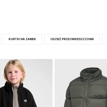
KURTKI NA ZAMEK
ODZIEŻ PRZECIWDESZCZOWA
O DO CATEGORY: KURTKI
RODZAJ PRODUKTU: KURTKI
ZAWĘŹ DO RODZAJ PRODUKTU: KURTKI NA ZAMEK
ZAWĘŹ DO RODZAJ PRODUKTU: ODZI