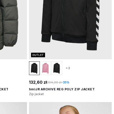
OUTLET
+3
132,60 zł
204,00 zł
-35%
ACKET
hmlJR ARCHIVE REG POLY ZIP JACKET
Zip jacket