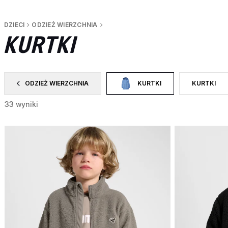
DZIECI
ODZIEŻ WIERZCHNIA
KURTKI
ODZIEŻ WIERZCHNIA
KURTKI
KURTKI
ZAWĘŹ DO CATEGORY: ODZIEŻ WIERZCHNIA
WYBRANY OBECNIE ZAWĘŻON
ZAWĘŹ DO 
33 wyniki