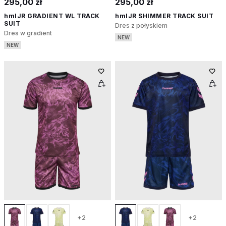
295,00 zł
295,00 zł
hmlJR GRADIENT WL TRACK
hmlJR SHIMMER TRACK SUIT
SUIT
Dres z połyskiem
Dres w gradient
NEW
NEW
+2
+2