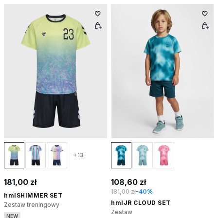
+13
181,00 zł
108,60 zł
181,00 zł
-40%
hmlSHIMMER SET
hmlJR CLOUD SET
Zestaw treningowy
Zestaw
NEW