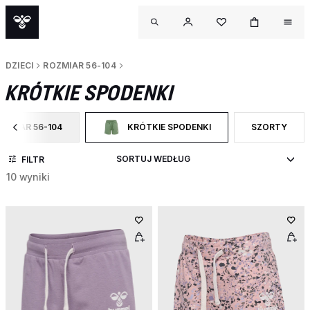
DZIECI
ROZMIAR 56-104
KRÓTKIE SPODENKI
OZMIAR 56-104
KRÓTKIE SPODENKI
SZORTY
ĘŹ DO CATEGORY: ROZMIAR 56-104
WYBRANY OBECNIE ZAWĘŻONO DO CATEGORY
ZAWĘŹ DO R
FILTR
10 wyniki