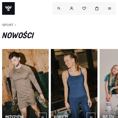
SPORT
NOWOŚCI
OUTL
MĘŻCZYŹNI
KOBIETY
DZIECI