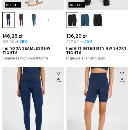
OUTLET
OUTLET
+1
146,25 zł
136,20 zł
195,00 zł
-25%
227,00 zł
-40%
hmlYOGA SEAMLESS HW
hmlHIIT INTENSITY HW SHORT
TIGHTS
TIGHTS
Seamless high-waist tights
High-waist short tights