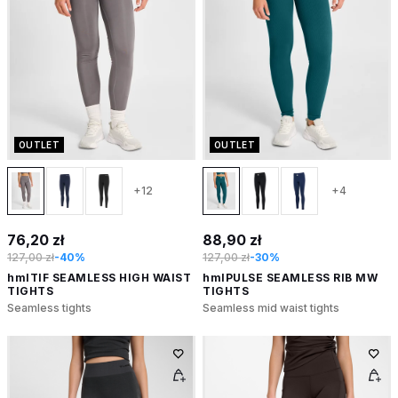
OUTLET
OUTLET
+12
+4
76,20 zł
88,90 zł
127,00 zł
-40%
127,00 zł
-30%
hmlTIF SEAMLESS HIGH WAIST
hmlPULSE SEAMLESS RIB MW
TIGHTS
TIGHTS
Seamless tights
Seamless mid waist tights