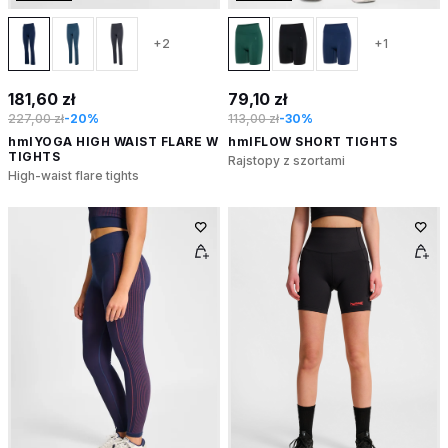
+2
+1
181,60 zł
79,10 zł
227,00 zł
-20%
113,00 zł
-30%
hmlYOGA HIGH WAIST FLARE W
hmlFLOW SHORT TIGHTS
TIGHTS
Rajstopy z szortami
High-waist flare tights