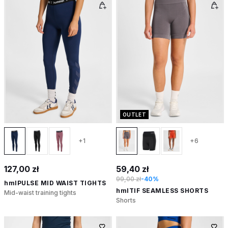
OUTLET
+1
+6
127,00 zł
59,40 zł
99,00 zł
-40%
hmlPULSE MID WAIST TIGHTS
hmlTIF SEAMLESS SHORTS
Mid-waist training tights
Shorts