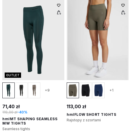
OUTLET
+9
+1
71,40 zł
113,00 zł
119,00 zł
-40%
hmlFLOW SHORT TIGHTS
hmlMT SHAPING SEAMLESS
Rajstopy z szortami
MW TIGHTS
Seamless tights