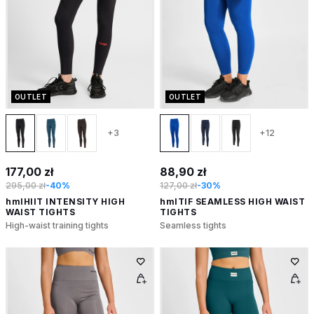
OUTLET
OUTLET
+3
+12
177,00 zł
88,90 zł
295,00 zł
-40%
127,00 zł
-30%
hmlHIIT INTENSITY HIGH
hmlTIF SEAMLESS HIGH WAIST
WAIST TIGHTS
TIGHTS
High-waist training tights
Seamless tights