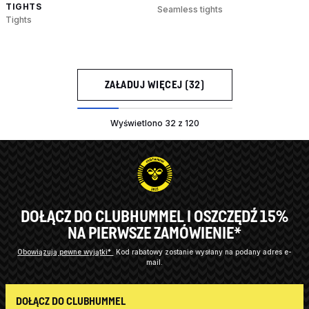
TIGHTS
Seamless tights
Tights
ZAŁADUJ WIĘCEJ (32)
Wyświetlono 32 z 120
DOŁĄCZ DO CLUBHUMMEL I OSZCZĘDŹ 15%
NA PIERWSZE ZAMÓWIENIE*
Obowiązują pewne wyjątki*
Kod rabatowy zostanie wysłany na podany adres e-
mail.
DOŁĄCZ DO CLUBHUMMEL