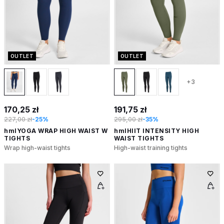
OUTLET
OUTLET
+3
170,25 zł
191,75 zł
227,00 zł
-25%
295,00 zł
-35%
hmlYOGA WRAP HIGH WAIST W
hmlHIIT INTENSITY HIGH
TIGHTS
WAIST TIGHTS
Wrap high-waist tights
High-waist training tights