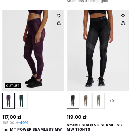
Seamless training tights
OUTLET
+9
117,00 zł
119,00 zł
195,00 zł
-40%
hmlMT SHAPING SEAMLESS
hmlMT POWER SEAMLESS MW
MW TIGHTS