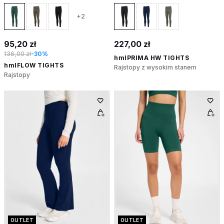
+2
95,20 zł
227,00 zł
136,00 zł
-30%
hmlPRIMA HW TIGHTS
hmlFLOW TIGHTS
Rajstopy z wysokim stanem
Rajstopy
OUTLET
OUTLET