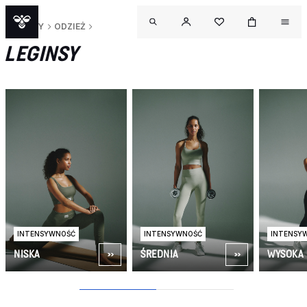
KOBIETY
ODZIEŻ
LEGINSY
INTENSYWNOŚĆ
INTENSYWNOŚĆ
INTENSY
NISKA
ŚREDNIA
WYSOKA
OU
1
2