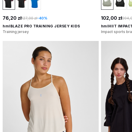
76,20 zł
102,00 zł
127,00 zł
-40%
204,0
hmlBLAZE PRO TRAINING JERSEY KIDS
hmlHIIT IMPAC
Training jersey
Impact sports bra