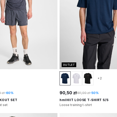
OUTLET
+2
90,50 zł
 zł
-60%
181,00 zł
-50%
KOUT SET
hmlHIIT LOOSE T-SHIRT S/S
t set
Loose training t-shirt