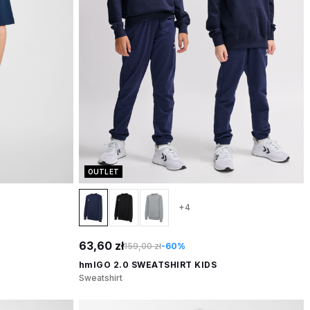
OUTLET
+4
63,60 zł
159,00 zł
-60%
hmlGO 2.0 SWEATSHIRT KIDS
Sweatshirt