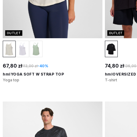
OUTLET
OUTLET
67,80 zł
74,80 zł
113,00 zł
-40%
136,00 
hmlYOGA SOFT W STRAP TOP
hmlOVERSIZED 
Yoga top
T-shirt