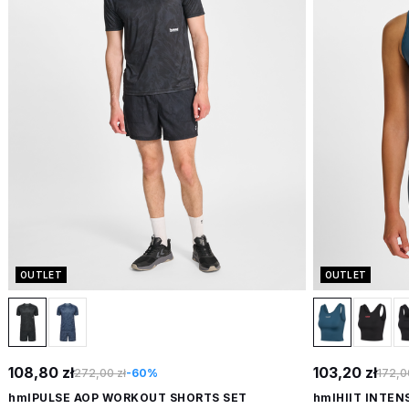
OUTLET
OUTLET
108,80 zł
103,20 zł
272,00 zł
-60%
172,0
hmlPULSE AOP WORKOUT SHORTS SET
hmlHIIT INTEN