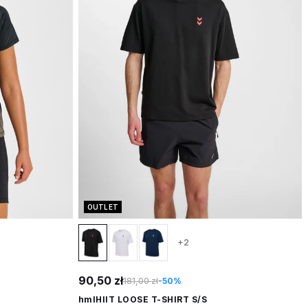
OUTLET
+2
90,50 zł
181,00 zł
-50%
hmlHIIT LOOSE T-SHIRT S/S