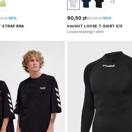
+2
90,50 zł
0 zł
-50%
181,00 zł
-50%
T STRAP BRA
hmlHIIT LOOSE T-SHIRT S/S
Loose training t-shirt