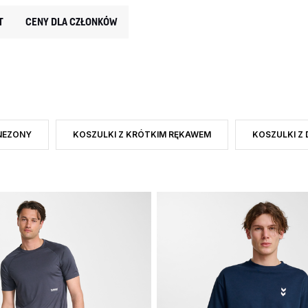
T
CENY DLA CZŁONKÓW
NEZONY
KOSZULKI Z KRÓTKIM RĘKAWEM
KOSZULKI Z
: KOSZULKI I TOPY
ZAJ PRODUKTU: BODY I KOMBINEZONY
ZAWĘŹ DO RODZAJ PRODUKTU: KOSZULKI Z KRÓTKIM
ZAWĘŹ DO R