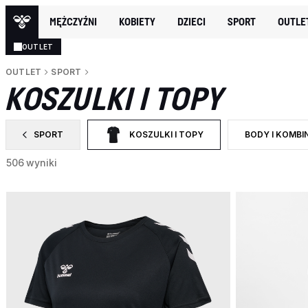
MĘŻCZYŹNI
KOBIETY
DZIECI
SPORT
OUTLE
OUTLET
OUTLET
SPORT
KOSZULKI I TOPY
SPORT
KOSZULKI I TOPY
BODY I KOMBI
ZAWĘŹ DO CATEGORY: SPORT
WYBRANY OBECNIE ZAWĘŻONO DO CATEGORY
ZAWĘŹ DO ROD
506 wyniki