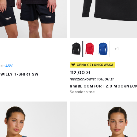
+1
CENA CZŁONKOWSKA
zł
-45%
112,00 zł
WILLY T-SHIRT SW
nieczłonkowie:
160,00 zł
hmlBL COMFORT 2.0 MOCKNECK
Seamless tee