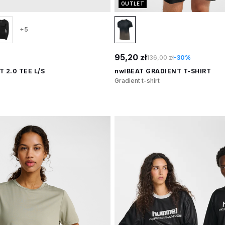
OUTLET
+5
95,20 zł
136,00 zł
-30%
 2.0 TEE L/S
nwlBEAT GRADIENT T-SHIRT
Gradient t-shirt