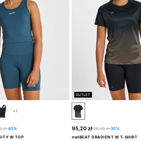
OUTLET
+1
95,20 zł
0 zł
-40%
136,00 zł
-30%
SITY W TOP
nwlBEAT GRADIENT W T-SHIRT