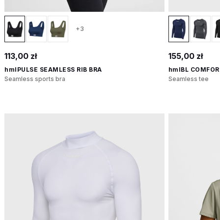
+3
113,00 zł
155,00 zł
hmlPULSE SEAMLESS RIB BRA
hmlBL COMFORT
Seamless sports bra
Seamless tee