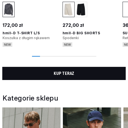
172,00 zł
272,00 zł
36
hmlI-D T-SHIRT L/S
hmlI-D BIG SHORTS
SU
Koszulka z długim rękawem
Spodenki
Re
NEW
NEW
N
KUP TERAZ
Kategorie sklepu