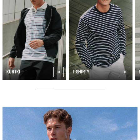
KURTKI
T-SHIRTY
1
2
3
4