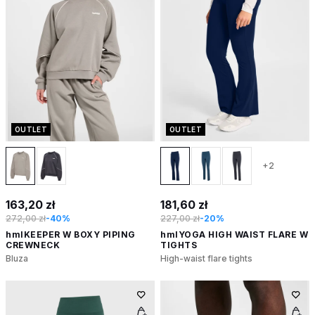
OUTLET
OUTLET
+2
163,20 zł
181,60 zł
272,00 zł
-40%
227,00 zł
-20%
hmlKEEPER W BOXY PIPING
hmlYOGA HIGH WAIST FLARE W
CREWNECK
TIGHTS
Bluza
High-waist flare tights