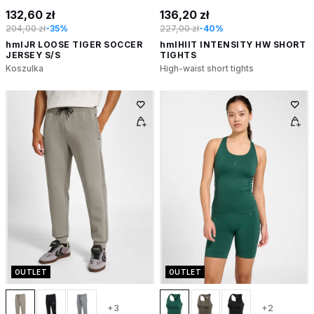
132,60 zł
136,20 zł
204,00 zł
-35%
227,00 zł
-40%
hmlJR LOOSE TIGER SOCCER
hmlHIIT INTENSITY HW SHORT
JERSEY S/S
TIGHTS
Koszulka
High-waist short tights
OUTLET
OUTLET
+3
+2