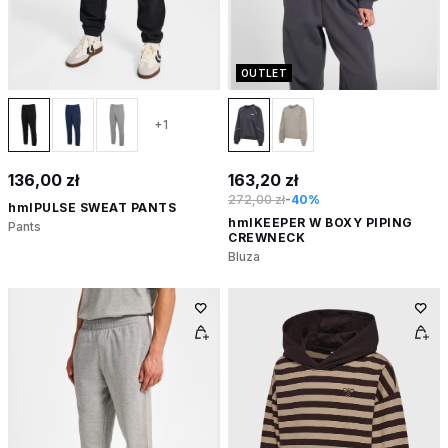
OUTLET
+1
136,00 zł
163,20 zł
272,00 zł
-40%
hmlPULSE SWEAT PANTS
hmlKEEPER W BOXY PIPING
Pants
CREWNECK
Bluza