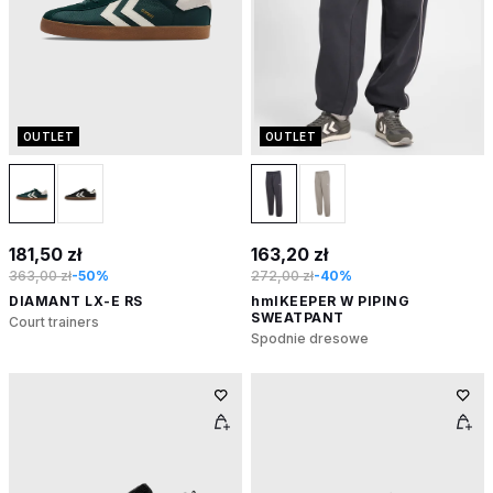
OUTLET
OUTLET
181,50 zł
163,20 zł
363,00 zł
-50%
272,00 zł
-40%
DIAMANT LX-E RS
hmlKEEPER W PIPING
SWEATPANT
Court trainers
Spodnie dresowe