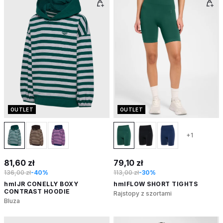
OUTLET
OUTLET
+1
81,60 zł
79,10 zł
136,00 zł
-40%
113,00 zł
-30%
hmlJR CONELLY BOXY
hmlFLOW SHORT TIGHTS
CONTRAST HOODIE
Rajstopy z szortami
Bluza