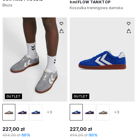
hmlFLOW TANKTOP
Bluza
Koszulka treningowa damska
OUTLET
OUTLET
+3
+3
227,00 zł
227,00 zł
454,00 zł
-50%
454,00 zł
-50%