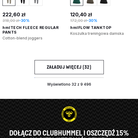
222,60 zł
120,40 zł
318,00 zł
-30%
172,00 zł
-30%
hmlTECH FLEECE REGULAR
hmlFLOW TANKTOP
PANTS
Koszulka treningowa damska
Cotton-blend joggers
ZAŁADUJ WIĘCEJ (32)
Wyświetlono 32 z 9 496
DOŁĄCZ DO CLUBHUMMEL I OSZCZĘDŹ 15%