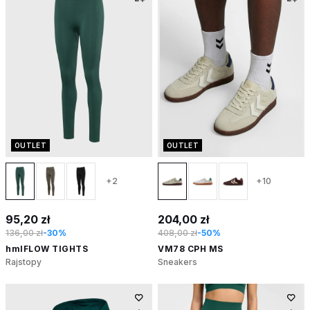
OUTLET
OUTLET
+2
+10
95,20 zł
204,00 zł
136,00 zł
-30%
408,00 zł
-50%
hmlFLOW TIGHTS
VM78 CPH MS
Rajstopy
Sneakers