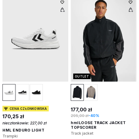
OUTLET
177,00 zł
CENA CZŁONKOWSKA
170,25 zł
295,00 zł
-40%
hmlLOOSE TRACK JACKET
nieczłonkowie:
227,00 zł
TOPSCORER
HML ENDURO LIGHT
Track jacket
Trampki