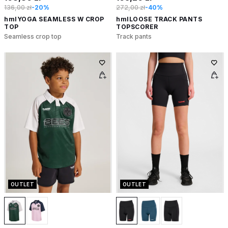
136,00 zł
-20%
272,00 zł
-40%
hmlYOGA SEAMLESS W CROP
hmlLOOSE TRACK PANTS
TOP
TOPSCORER
Seamless crop top
Track pants
OUTLET
OUTLET