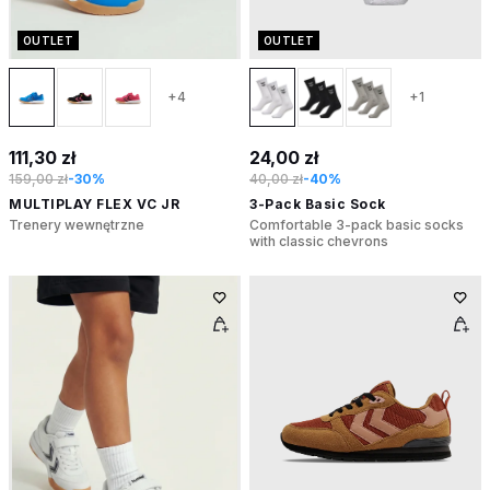
OUTLET
OUTLET
+4
+1
111,30 zł
24,00 zł
159,00 zł
-30%
40,00 zł
-40%
MULTIPLAY FLEX VC JR
3-Pack Basic Sock
Trenery wewnętrzne
Comfortable 3-pack basic socks
with classic chevrons