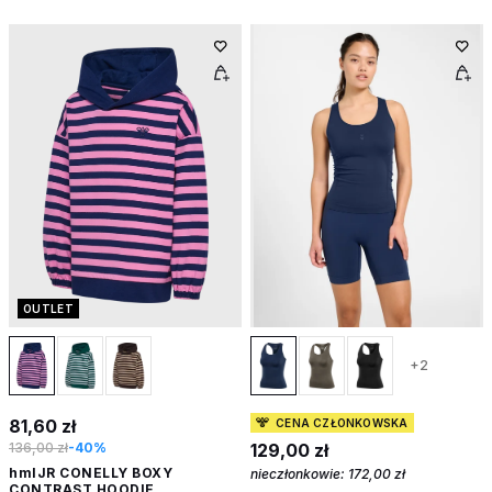
OUTLET
+2
81,60 zł
CENA CZŁONKOWSKA
136,00 zł
-40%
129,00 zł
hmlJR CONELLY BOXY
nieczłonkowie:
172,00 zł
CONTRAST HOODIE