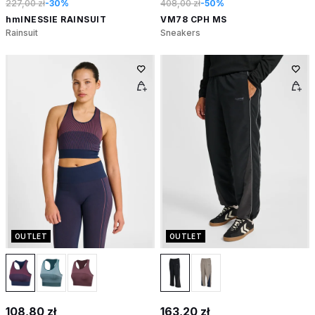
227,00 zł
-30%
408,00 zł
-50%
hmlNESSIE RAINSUIT
VM78 CPH MS
Rainsuit
Sneakers
OUTLET
OUTLET
108,80 zł
163,20 zł