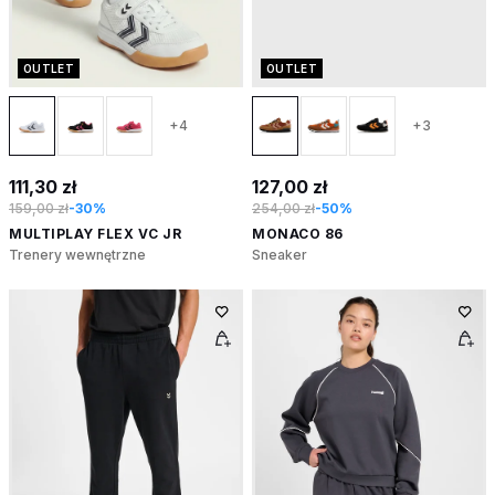
OUTLET
OUTLET
+4
+3
111,30 zł
127,00 zł
159,00 zł
-30%
254,00 zł
-50%
MULTIPLAY FLEX VC JR
MONACO 86
Trenery wewnętrzne
Sneaker