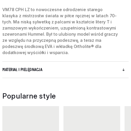
VM78 CPH LZ to nowoczesne odrodzenie starego
klasyka z mistrzostw świata w piłce ręcznej w latach 70-
tych. Ma niską sylwetkę z palcami w kształcie litery T i
zamszowym wykończeniem, uzupełnioną kontrastowymi
szewronami Hummel. Był to ulubiony model wśród graczy
ze względu na przyczepną podeszwę, a teraz ma
podeszwę środkową EVA i wkładkę Ortholite® dla
dodatkowej wyściółki i wsparcia.
MATERIAŁ I PIELĘGNACJA
Popularne style