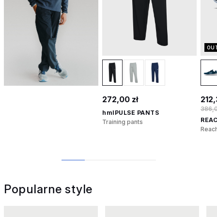
OU
272,00 zł
212,
386,0
hmlPULSE PANTS
REAC
Training pants
Reach
1
2
3
4
Popularne style