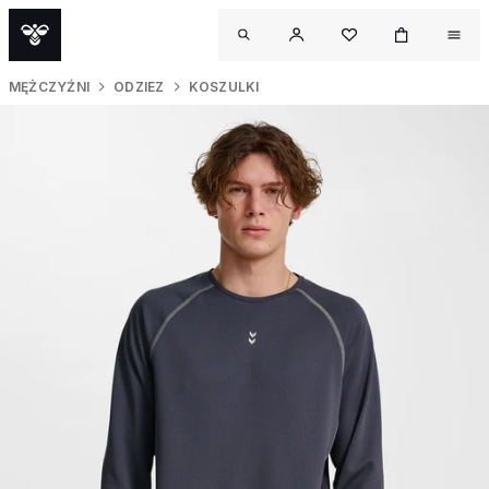
MĘŻCZYŹNI
ODZIEZ
KOSZULKI