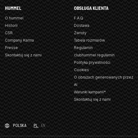
HUMMEL
OBSŁUGA KLIENTA
O hummel
F.A.Q
Historii
Dostawa
CSR
Zwroty
Company Karma
Tabela rozmiarów
Presse
Regulamin
Skontaktuj się z nami
clubhummel regulamin
Polityka prywatności
Cookies
O obrazach generowanych przez
AI
Warunki kampanii*
Skontaktuj się z nami
POLSKA
PL
EN