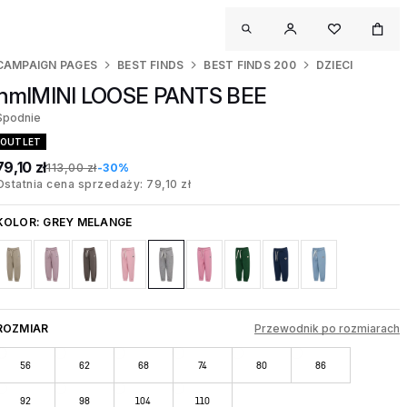
CAMPAIGN PAGES
BEST FINDS
BEST FINDS 200
DZIECI
hmlMINI LOOSE PANTS BEE
Spodnie
OUTLET
79,10 zł
113,00 zł
-30%
Ostatnia cena sprzedaży: 79,10 zł
KOLOR:
GREY MELANGE
ROZMIAR
Przewodnik po rozmiarach
56
62
68
74
80
86
92
98
104
110