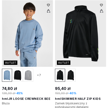
OUTLET
OUTLET
+7
74,80 zł
95,40 zł
136,00 zł
-45%
159,00 zł
-40%
hmlJR LOOSE CREWNECK BEE
hmlSHIMMER HALF ZIP KIDS
Bluza
Zamek błyskawiczny z
połyskującymi detalami