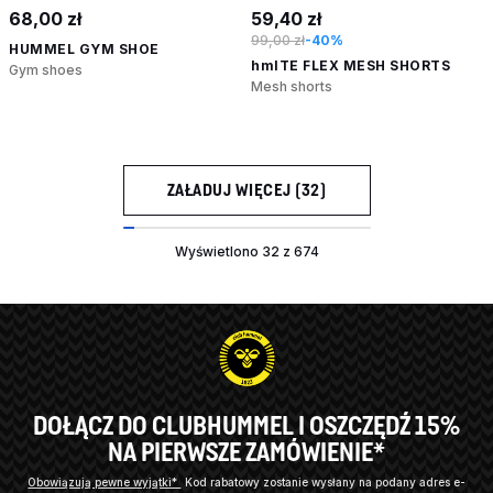
68,00 zł
59,40 zł
99,00 zł
-40%
HUMMEL GYM SHOE
hmlTE FLEX MESH SHORTS
Gym shoes
Mesh shorts
ZAŁADUJ WIĘCEJ (32)
Wyświetlono 32 z 674
DOŁĄCZ DO CLUBHUMMEL I OSZCZĘDŹ 15%
NA PIERWSZE ZAMÓWIENIE*
Obowiązują pewne wyjątki*
Kod rabatowy zostanie wysłany na podany adres e-