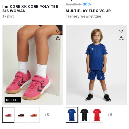
159,00 zł
-30%
hmlCORE XK CORE POLY TEE
S/S WOMAN
MULTIPLAY FLEX VC JR
T-shirt
Trenery wewnętrzne
OUTLET
+5
+5