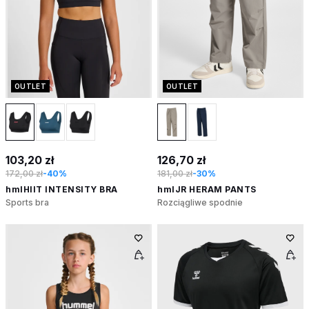
OUTLET
OUTLET
103,20 zł
126,70 zł
172,00 zł
-40%
181,00 zł
-30%
hmlHIIT INTENSITY BRA
hmlJR HERAM PANTS
Sports bra
Rozciągliwe spodnie