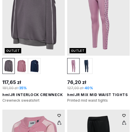
OUTLET
OUTLET
117,65 zł
76,20 zł
181,00 zł
-35%
127,00 zł
-40%
hmlJR INTERLOCK CREWNECK
hmlJR MIX MID WAIST TIGHTS
Crewneck sweatshirt
Printed mid waist tights