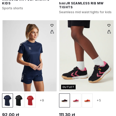
KIDS
hmlJR SEAMLESS RIB MW
TIGHTS
Sports shorts
Seamless mid waist tights for kids
OUTLET
+9
+5
92,00 zł
111,30 zł