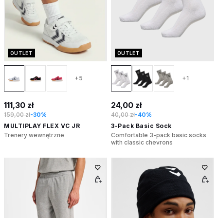
OUTLET
OUTLET
+5
+1
111,30 zł
24,00 zł
159,00 zł
-30%
40,00 zł
-40%
MULTIPLAY FLEX VC JR
3-Pack Basic Sock
Trenery wewnętrzne
Comfortable 3-pack basic socks
with classic chevrons