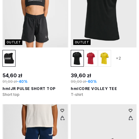
OUTLET
OUTLET
+2
54,60 zł
39,60 zł
91,00 zł
-40%
99,00 zł
-60%
hmlJR PULSE SHORT TOP
hmlCORE VOLLEY TEE
Short top
T-shirt