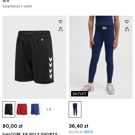
S/S
Seamless t-shirt
OUTLET
+9
80,00 zł
36,40 zł
91,00 zł
-60%
hmlCORE XK POLY SHORTS