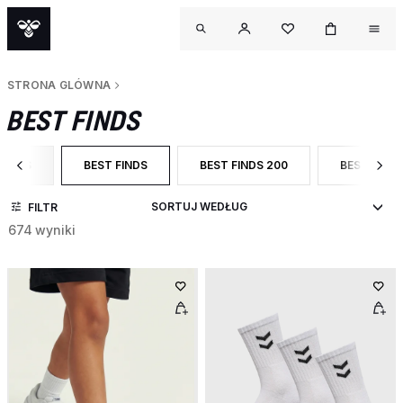
STRONA GLÓWNA
BEST FINDS
PAGES
BEST FINDS
BEST FINDS 200
BEST FINDS
TEGORY: CAMPAIGN PAGES
WYBRANY OBECNIE ZAWĘŻONO DO CATEGORY: BEST FIN
ZAWĘŹ DO CATEGORY: BEST FINDS 2
ZAWĘŹ DO 
FILTR
674 wyniki
OUTL