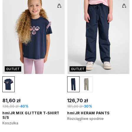
OUTLET
OUTLET
81,60 zł
126,70 zł
136,00 zł
-40%
181,00 zł
-30%
hmlJR MIX GLITTER T-SHIRT
hmlJR HERAM PANTS
S/S
Rozciągliwe spodnie
Koszulka