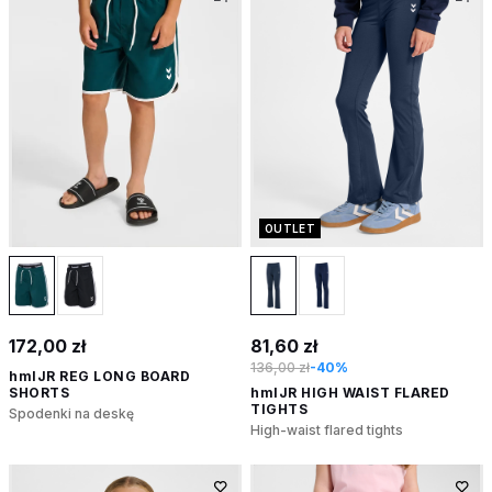
OUTLET
172,00 zł
81,60 zł
136,00 zł
-40%
hmlJR REG LONG BOARD
SHORTS
hmlJR HIGH WAIST FLARED
TIGHTS
Spodenki na deskę
High-waist flared tights