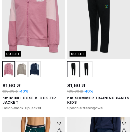
OUTLET
OUTLET
81,60 zł
81,60 zł
136,00 zł
-40%
136,00 zł
-40%
hmlMINI LOOSE BLOCK ZIP
hmlSHIMMER TRAINING PANTS
JACKET
KIDS
Color-block zip jacket
Spodnie treningowe