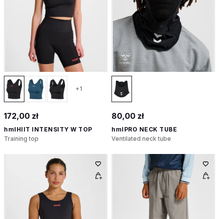
+1
172,00 zł
80,00 zł
hmlHIIT INTENSITY W TOP
hmlPRO NECK TUBE
Training top
Ventilated neck tube