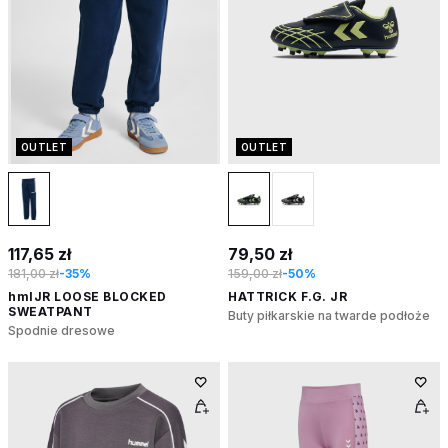
OUTLET
OUTLET
117,65 zł
79,50 zł
181,00 zł
-35%
159,00 zł
-50%
hmlJR LOOSE BLOCKED
HATTRICK F.G. JR
SWEATPANT
Buty piłkarskie na twarde podłoże
Spodnie dresowe