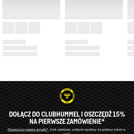
DOŁĄCZ DO CLUBHUMMEL I OSZCZĘDŹ 15%
NA PIERWSZE ZAMÓWIENIE*
Obowiązują pewne wyjątki*
Kod rabatowy zostanie wysłany na podany adres e-