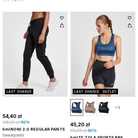
LAST CHANCE
LAST CHANCE
OUTLET
+3
54,40 zł
136,00 zł
-60%
45,20 zł
hmlNONI 2.0 REGULAR PANTS
113,00 zł
-60%
Sweatpants
hmlTE TOLA SPORTS BRA