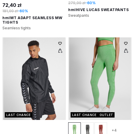
279,00 zł
-60%
72,40 zł
hmlHIVE LUCAS SWEATPANTS
181,00 zł
-60%
Sweatpants
hmlMT ADAPT SEAMLESS MW
TIGHTS
Seamless tights
LAST CHANCE
LAST CHANCE
OUTLET
+4