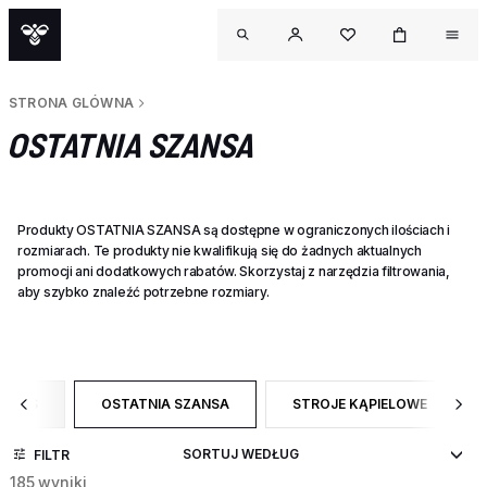
STRONA GLÓWNA
OSTATNIA SZANSA
Produkty OSTATNIA SZANSA są dostępne w ograniczonych ilościach i
rozmiarach. Te produkty nie kwalifikują się do żadnych aktualnych
promocji ani dodatkowych rabatów. Skorzystaj z narzędzia filtrowania,
aby szybko znaleźć potrzebne rozmiary.
PAGES
OSTATNIA SZANSA
STROJE KĄPIELOWE
TEGORY: CAMPAIGN PAGES
WYBRANY OBECNIE ZAWĘŻONO DO CATEGORY: OSTATN
ZAWĘŹ DO RODZAJ PRODUKT
FILTR
OUT
185 wyniki