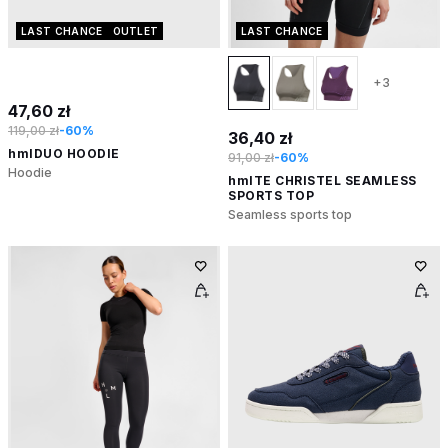
LAST CHANCE
OUTLET
LAST CHANCE
+3
47,60 zł
119,00 zł
-60%
36,40 zł
hmlDUO HOODIE
91,00 zł
-60%
Hoodie
hmlTE CHRISTEL SEAMLESS
SPORTS TOP
Seamless sports top