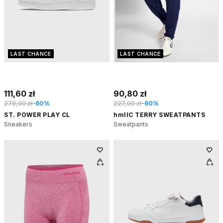
LAST CHANCE
LAST CHANCE
111,60 zł
90,80 zł
279,00 zł
-60%
227,00 zł
-60%
ST. POWER PLAY CL
hmlIC TERRY SWEATPANTS
Sneakers
Sweatpants