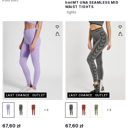
Polo shirt
hmlMT UNA SEAMLESS MID
WAIST TIGHTS
tights
LAST CHANCE
OUTLET
LAST CHANCE
OUTLET
+4
+4
67,60 zł
67,60 zł