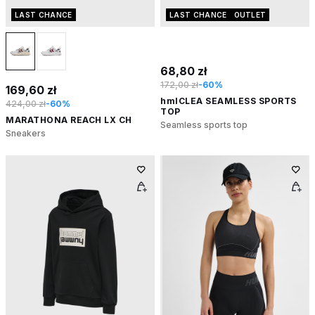
LAST CHANCE
LAST CHANCE
OUTLET
68,80 zł
172,00 zł
-60%
169,60 zł
hmlCLEA SEAMLESS SPORTS
424,00 zł
-60%
TOP
MARATHONA REACH LX CH
Seamless sports top
Sneakers