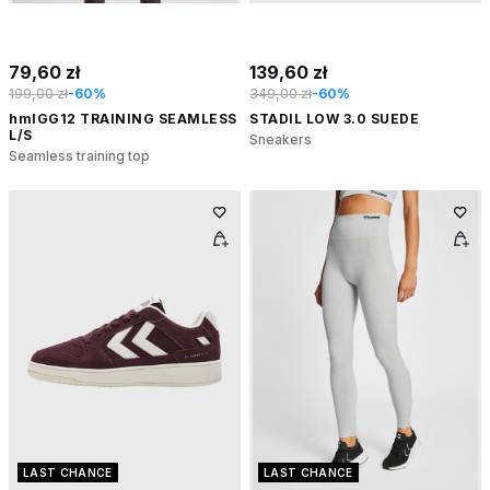
79,60 zł
139,60 zł
199,00 zł
-60%
349,00 zł
-60%
hmlGG12 TRAINING SEAMLESS
STADIL LOW 3.0 SUEDE
L/S
Sneakers
Seamless training top
LAST CHANCE
LAST CHANCE