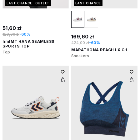
LAST CHANCE
OUTLET
LAST CHANCE
51,60 zł
129,00 zł
-60%
169,60 zł
hmlMT HANA SEAMLESS
424,00 zł
-60%
SPORTS TOP
MARATHONA REACH LX CH
Top
Sneakers