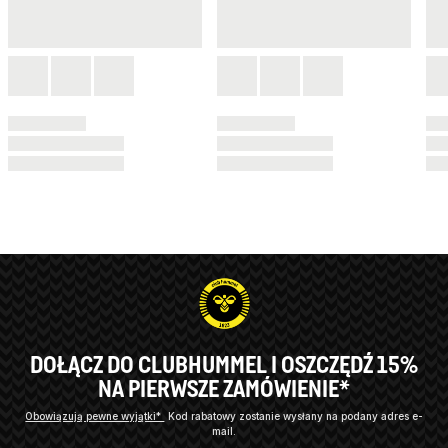
DOŁĄCZ DO CLUBHUMMEL I OSZCZĘDŹ 15%
NA PIERWSZE ZAMÓWIENIE*
Obowiązują pewne wyjątki*
Kod rabatowy zostanie wysłany na podany adres e-
mail.