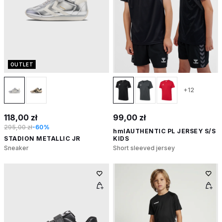
OUTLET
+12
118,00 zł
99,00 zł
295,00 zł
-60%
hmlAUTHENTIC PL JERSEY S/S
STADION METALLIC JR
KIDS
Sneaker
Short sleeved jersey