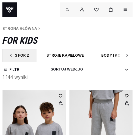
STRONA GLÓWNA
FOR KIDS
3 FOR 2
STROJE KĄPIELOWE
BODY I KOMBINE
ZAWĘŹ DO CATEGORY: 3 FOR 2
ZAWĘŹ DO RODZAJ PRODUKTU: STROJE KĄPIE
ZAWĘŹ DO RODZA
FILTR
1 144 wyniki
OUTL