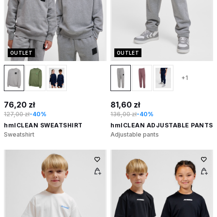
OUTLET
OUTLET
+1
76,20 zł
81,60 zł
127,00 zł
-40%
136,00 zł
-40%
hmlCLEAN SWEATSHIRT
hmlCLEAN ADJUSTABLE PANTS
Sweatshirt
Adjustable pants