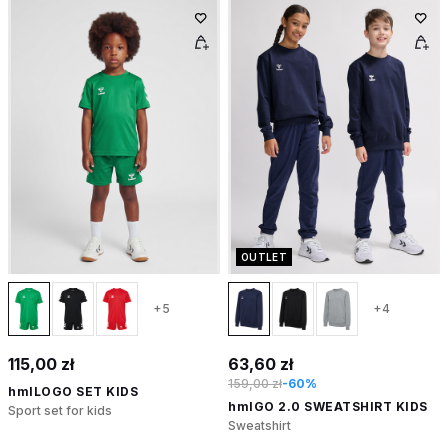
OUTLET
+5
+4
115,00 zł
63,60 zł
159,00 zł
-60%
hmlLOGO SET KIDS
hmlGO 2.0 SWEATSHIRT KIDS
Sport set for kids
Sweatshirt