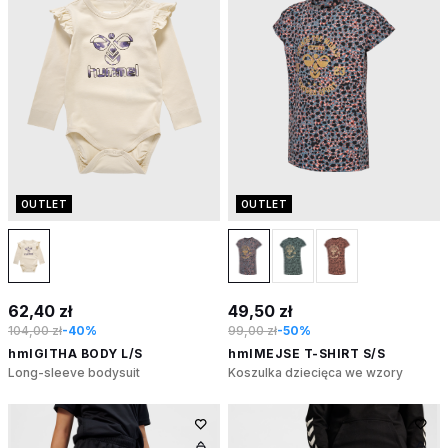
OUTLET
OUTLET
62,40 zł
49,50 zł
104,00 zł
-40%
99,00 zł
-50%
hmlGITHA BODY L/S
hmlMEJSE T-SHIRT S/S
Long-sleeve bodysuit
Koszulka dziecięca we wzory