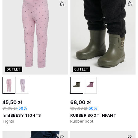
OUTLET
OUTLET
45,50 zł
68,00 zł
91,00 zł
-50%
136,00 zł
-50%
hmlBEESY TIGHTS
RUBBER BOOT INFANT
Tights
Rubber boot