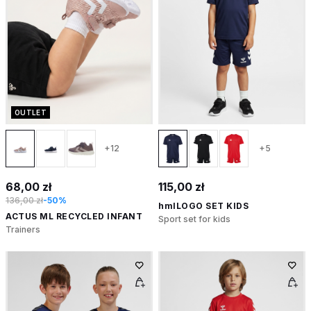
OUTLET
+12
+5
68,00 zł
115,00 zł
136,00 zł
-50%
hmlLOGO SET KIDS
ACTUS ML RECYCLED INFANT
Sport set for kids
Trainers