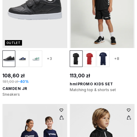
OUTLET
+3
+8
108,60 zł
113,00 zł
181,00 zł
-40%
hmlPROMO KIDS SET
CAMDEN JR
Matching top & shorts set
Sneakers