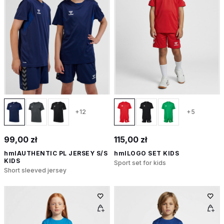
+12
+5
99,00 zł
115,00 zł
hmlAUTHENTIC PL JERSEY S/S
hmlLOGO SET KIDS
KIDS
Sport set for kids
Short sleeved jersey