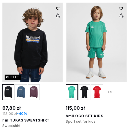
OUTLET
+5
67,80 zł
115,00 zł
113,00 zł
-40%
hmlLOGO SET KIDS
hmlTUKAS SWEATSHIRT
Sport set for kids
Sweatshirt