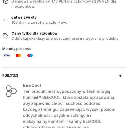
Darmowa wysyłka od 170 PLN dla członków i 285 PLN dla
nieczłonków.
Łatwe zwroty
100 dni na zwrot dla członków.
Ceny tylko dla członków
Odblokuj ekskluzywne oszczędności na wybrane produkty.
Metody płatności
KORZYŚCI
Bee Cool
Ten produkt jest wyposażony w technologię
hummel® BEECOOL, która została opracowana,
aby zapewnić chłód i suchość podczas
każdego treningu, zapewniając wysoki poziom
oddychalności, szybkie schnięcie i
maksymalny komfort. Tkaniny BEECOOL
odprowadzają wilgoć ze skóry na