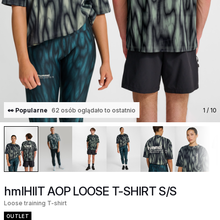
👀 Popularne
62 osób oglądało to ostatnio
1
/ 10
hmlHIIT AOP LOOSE T-SHIRT S/S
Loose training T-shirt
OUTLET