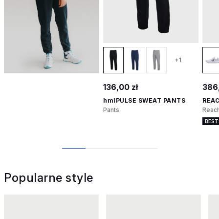
+1
136,00 zł
386,
hmlPULSE SWEAT PANTS
REAC
Pants
Reach
BEST
1
2
3
4
Popularne style