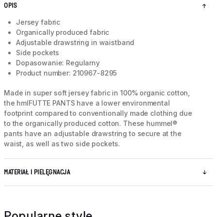
OPIS
Jersey fabric
Organically produced fabric
Adjustable drawstring in waistband
Side pockets
Dopasowanie: Regularny
Product number: 210967-8295
Made in super soft jersey fabric in 100% organic cotton,
the hmlFUTTE PANTS have a lower environmental
footprint compared to conventionally made clothing due
to the organically produced cotton. These hummel®
pants have an adjustable drawstring to secure at the
waist, as well as two side pockets.
MATERIAŁ I PIELĘGNACJA
Popularne style