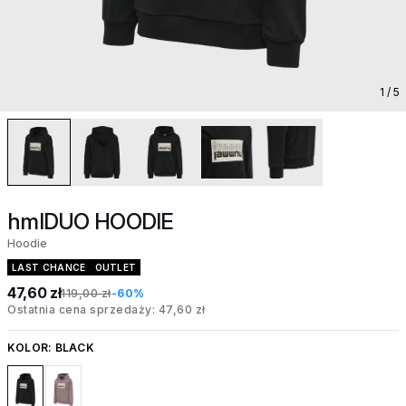
1
/ 5
hmlDUO HOODIE
Hoodie
LAST CHANCE
OUTLET
47,60 zł
119,00 zł
-60%
Ostatnia cena sprzedaży: 47,60 zł
KOLOR:
BLACK