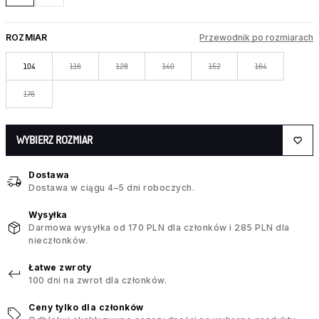
ROZMIAR
Przewodnik po rozmiarach
104
116
128
140
152
164
176
WYBIERZ ROZMIAR
Dostawa
Dostawa w ciągu 4–5 dni roboczych.
Wysyłka
Darmowa wysyłka od 170 PLN dla członków i 285 PLN dla
nieczłonków.
Łatwe zwroty
100 dni na zwrot dla członków.
Ceny tylko dla członków