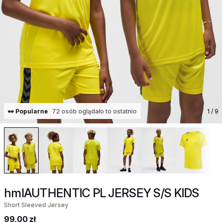
👀 Popularne
72 osób oglądało to ostatnio
1
/ 9
hmlAUTHENTIC PL JERSEY S/S KIDS
Short Sleeved Jersey
99,00 zł