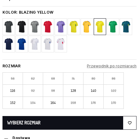
KOLOR:
BLAZING YELLOW
ROZMIAR
Przewodnik po rozmiarach
56
62
68
74
80
86
116
92
98
128
140
122
152
134
164
158
176
170
WYBIERZ ROZMIAR
Dostawa