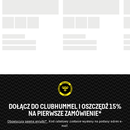
DOŁĄCZ DO CLUBHUMMEL I OSZCZĘDŹ 15%
NA PIERWSZE ZAMÓWIENIE*
Obowiązują pewne wyjątki*
Kod rabatowy zostanie wysłany na podany adres e-
mail.