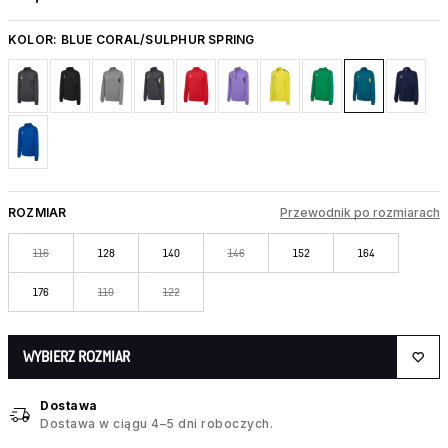
KOLOR:
BLUE CORAL/SULPHUR SPRING
ROZMIAR
Przewodnik po rozmiarach
116
128
140
146
152
164
176
110
122
WYBIERZ ROZMIAR
Dostawa
Dostawa w ciągu 4–5 dni roboczych.