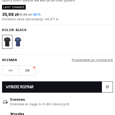
Sporty short-sleeve tee with an all-over pattern
LAST CHANCE
35,98 zł
89,95 zł
-60%
Ostatnia cena sprzedaży: 44,97 zł
KOLOR:
BLACK
ROZMIAR
Przewodnik po rozmiarach
116
128
WYBIERZ ROZMIAR
Dostawa
Dostawa w ciągu 4–5 dni roboczych.
Wysyłka