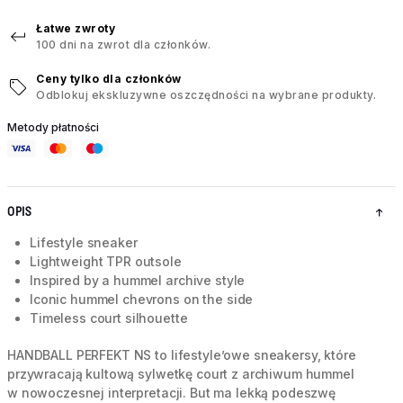
Łatwe zwroty
100 dni na zwrot dla członków.
Ceny tylko dla członków
Odblokuj ekskluzywne oszczędności na wybrane produkty.
Metody płatności
OPIS
Lifestyle sneaker
Lightweight TPR outsole
Inspired by a hummel archive style
Iconic hummel chevrons on the side
Timeless court silhouette
HANDBALL PERFEKT NS to lifestyle’owe sneakersy, które
przywracają kultową sylwetkę court z archiwum hummel
w nowoczesnej interpretacji. But ma lekką podeszwę