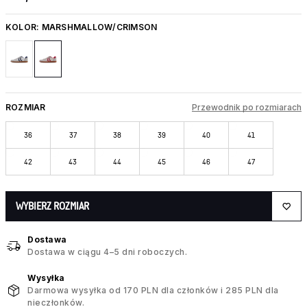
KOLOR:
MARSHMALLOW/CRIMSON
ROZMIAR
Przewodnik po rozmiarach
36
37
38
39
40
41
42
43
44
45
46
47
WYBIERZ ROZMIAR
Dostawa
Dostawa w ciągu 4–5 dni roboczych.
Wysyłka
Darmowa wysyłka od 170 PLN dla członków i 285 PLN dla
nieczłonków.