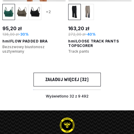
+2
95,20 zł
163,20 zł
136,00 zł
-30%
272,00 zł
-40%
hmlFLOW PADDED BRA
hmlLOOSE TRACK PANTS
TOPSCORER
Bezszwowy biustonosz
usztywniany
Track pants
ZAŁADUJ WIĘCEJ (32)
Wyświetlono 32 z 9 492