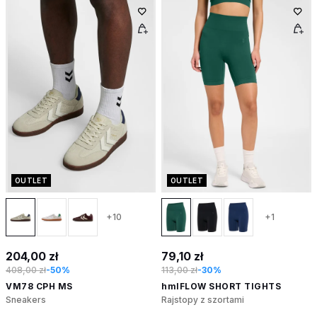
OUTLET
OUTLET
+10
+1
204,00 zł
79,10 zł
408,00 zł
-50%
113,00 zł
-30%
VM78 CPH MS
hmlFLOW SHORT TIGHTS
Sneakers
Rajstopy z szortami