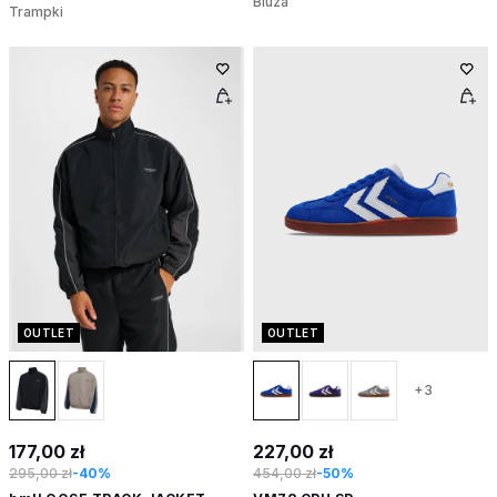
Bluza
Trampki
OUTLET
OUTLET
+3
177,00 zł
227,00 zł
295,00 zł
-40%
454,00 zł
-50%