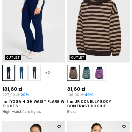
OUTLET
OUTLET
+2
181,60 zł
81,60 zł
227,00 zł
-20%
136,00 zł
-40%
hmlYOGA HIGH WAIST FLARE W
hmlJR CONELLY BOXY
TIGHTS
CONTRAST HOODIE
High-waist flare tights
Bluza