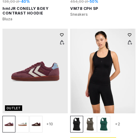
136,00 zł
-40%
454,00 zł
-50%
hmlJR CONELLY BOXY
VM78 CPH SP
CONTRAST HOODIE
Sneakers
Bluza
OUTLET
+10
+2