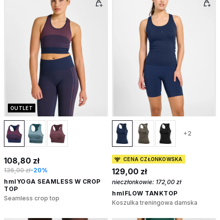
OUTLET
+2
108,80 zł
CENA CZŁONKOWSKA
136,00 zł
-20%
129,00 zł
hmlYOGA SEAMLESS W CROP
nieczłonkowie:
172,00 zł
TOP
hmlFLOW TANKTOP
Seamless crop top
Koszulka treningowa damska