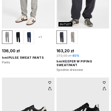
OUTLET
+1
136,00 zł
163,20 zł
272,00 zł
-40%
hmlPULSE SWEAT PANTS
hmlKEEPER W PIPING
Pants
SWEATPANT
Spodnie dresowe