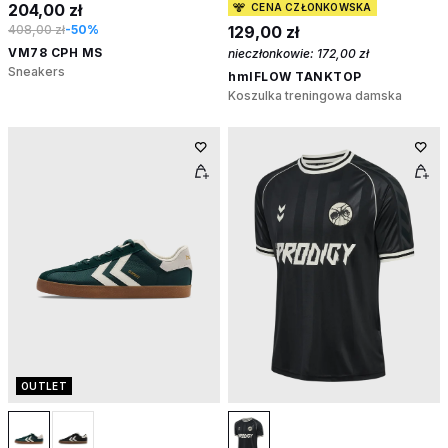
204,00 zł
CENA CZŁONKOWSKA
408,00 zł
-50%
129,00 zł
VM78 CPH MS
nieczłonkowie:
172,00 zł
Sneakers
hmlFLOW TANKTOP
Koszulka treningowa damska
OUTLET