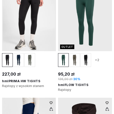
OUTLET
+2
227,00 zł
95,20 zł
136,00 zł
-30%
hmlPRIMA HW TIGHTS
hmlFLOW TIGHTS
Rajstopy z wysokim stanem
Rajstopy