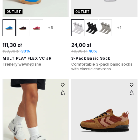
OUTLET
OUTLET
+5
+1
111,30 zł
24,00 zł
159,00 zł
-30%
40,00 zł
-40%
MULTIPLAY FLEX VC JR
3-Pack Basic Sock
Trenery wewnętrzne
Comfortable 3-pack basic socks
with classic chevrons