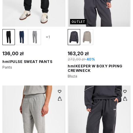
OUTLET
+1
136,00 zł
163,20 zł
272,00 zł
-40%
hmlPULSE SWEAT PANTS
hmlKEEPER W BOXY PIPING
Pants
CREWNECK
Bluza