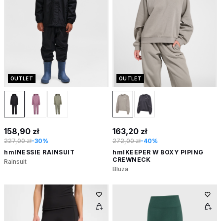
OUTLET
OUTLET
158,90 zł
163,20 zł
227,00 zł
-30%
272,00 zł
-40%
hmlNESSIE RAINSUIT
hmlKEEPER W BOXY PIPING
CREWNECK
Rainsuit
Bluza