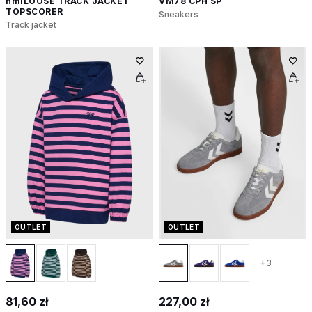
hmlLOOSE TRACK JACKET
VM78 CPH SP
TOPSCORER
Sneakers
Track jacket
OUTLET
OUTLET
+3
81,60 zł
227,00 zł