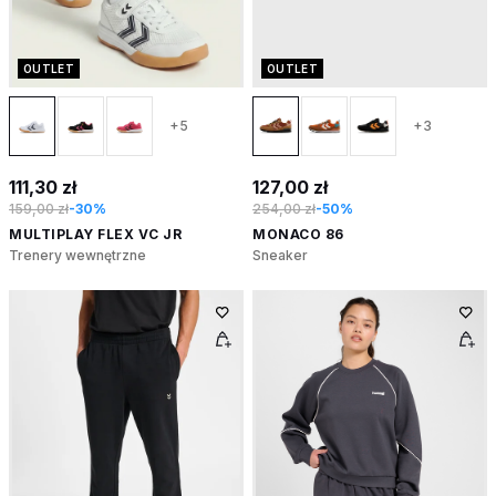
OUTLET
OUTLET
+5
+3
111,30 zł
127,00 zł
159,00 zł
-30%
254,00 zł
-50%
MULTIPLAY FLEX VC JR
MONACO 86
Trenery wewnętrzne
Sneaker