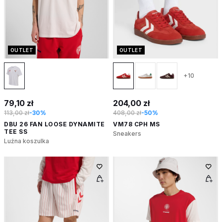
OUTLET
OUTLET
+10
79,10 zł
204,00 zł
113,00 zł
-30%
408,00 zł
-50%
DBU 26 FAN LOOSE DYNAMITE
VM78 CPH MS
TEE SS
Sneakers
Luźna koszulka