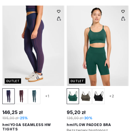
OUTLET
OUTLET
+1
+2
146,25 zł
95,20 zł
195,00 zł
-25%
136,00 zł
-30%
hmlYOGA SEAMLESS HW
hmlFLOW PADDED BRA
TIGHTS
Bezszwowy biustonosz