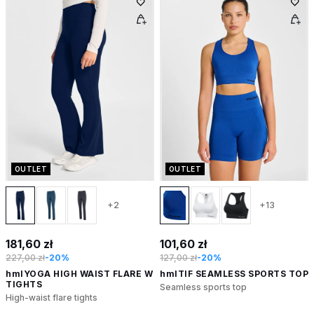
OUTLET
OUTLET
+2
+13
181,60 zł
101,60 zł
227,00 zł
-20%
127,00 zł
-20%
hmlYOGA HIGH WAIST FLARE W
hmlTIF SEAMLESS SPORTS TOP
TIGHTS
Seamless sports top
High-waist flare tights