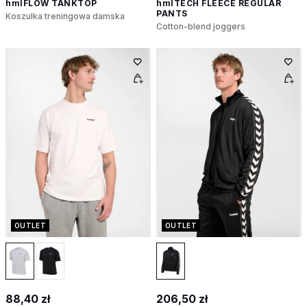
hmlFLOW TANKTOP
hmlTECH FLEECE REGULAR
PANTS
Koszulka treningowa damska
Cotton-blend joggers
OUTLET
OUTLET
88,40 zł
206,50 zł