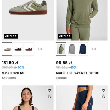
OUTLET
OUTLET
+8
+3
181,50 zł
99,55 zł
363,00 zł
-50%
181,00 zł
-45%
VM78 CPH RS
hmlPULSE SWEAT HOODIE
Sneakers
Hoodie