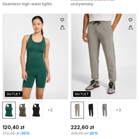
Seamless high-waist tights
usztywniany
OUTLET
OUTLET
+2
+3
120,40 zł
222,60 zł
172,00 zł
-30%
318,00 zł
-30%