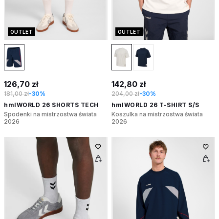
OUTLET
OUTLET
126,70 zł
142,80 zł
181,00 zł
-30%
204,00 zł
-30%
hmlWORLD 26 SHORTS TECH
hmlWORLD 26 T-SHIRT S/S
Spodenki na mistrzostwa świata
Koszulka na mistrzostwa świata
2026
2026