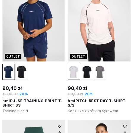
OUTLET
OUTLET
90,40 zł
90,40 zł
113,00 zł
-20%
113,00 zł
-20%
hmlPULSE TRAINING PRINT T-
hmlPITCH REST DAY T-SHIRT
SHIRT SS
S/S
Training t-shirt
Koszulka z krótkim rękawem