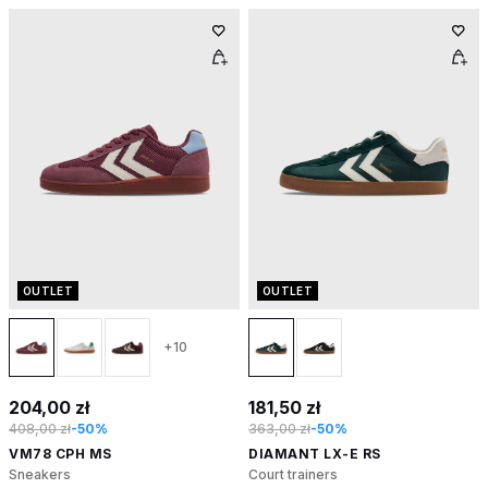
OUTLET
OUTLET
+10
204,00 zł
181,50 zł
408,00 zł
-50%
363,00 zł
-50%
VM78 CPH MS
DIAMANT LX-E RS
Sneakers
Court trainers