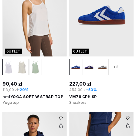
OUTLET
OUTLET
+3
90,40 zł
227,00 zł
113,00 zł
-20%
454,00 zł
-50%
hmlYOGA SOFT W STRAP TOP
VM78 CPH SP
Yoga top
Sneakers