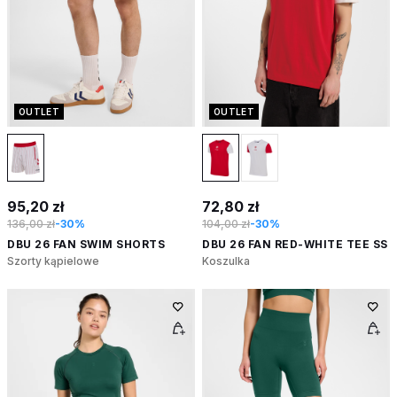
OUTLET
OUTLET
95,20 zł
72,80 zł
136,00 zł
-30%
104,00 zł
-30%
DBU 26 FAN SWIM SHORTS
DBU 26 FAN RED-WHITE TEE SS
Szorty kąpielowe
Koszulka