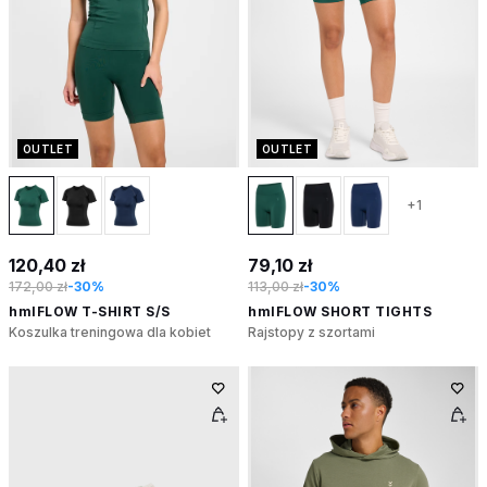
OUTLET
OUTLET
+1
120,40 zł
79,10 zł
172,00 zł
-30%
113,00 zł
-30%
hmlFLOW T-SHIRT S/S
hmlFLOW SHORT TIGHTS
Koszulka treningowa dla kobiet
Rajstopy z szortami