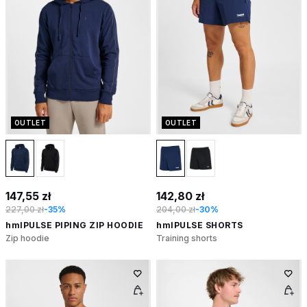
OUTLET
OUTLET
147,55 zł
142,80 zł
227,00 zł
-35%
204,00 zł
-30%
hmlPULSE PIPING ZIP HOODIE
hmlPULSE SHORTS
Zip hoodie
Training shorts