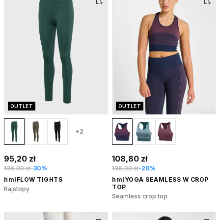
OUTLET
OUTLET
+2
95,20 zł
108,80 zł
136,00 zł
-30%
136,00 zł
-20%
hmlFLOW TIGHTS
hmlYOGA SEAMLESS W CROP
TOP
Rajstopy
Seamless crop top