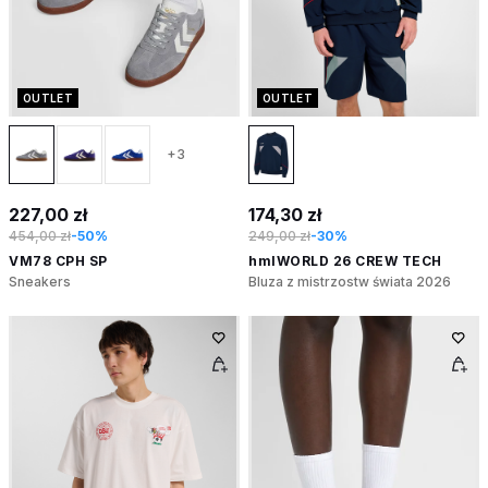
OUTLET
OUTLET
+3
227,00 zł
174,30 zł
454,00 zł
-50%
249,00 zł
-30%
VM78 CPH SP
hmlWORLD 26 CREW TECH
Sneakers
Bluza z mistrzostw świata 2026