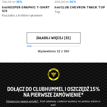
136,00 zł
-35%
295,00 zł
-30%
hmlKEEPER GRAPHIC T-SHIRT
hmlCLUB CHEVRON TRACK TOP
S/S
Top
Koszulka z krótkim rękawem
ZAŁADUJ WIĘCEJ (32)
Wyświetlono 32 z 360
DOŁĄCZ DO CLUBHUMMEL I OSZCZĘDŹ 15%
NA PIERWSZE ZAMÓWIENIE*
Obowiązują pewne wyjątki*
Kod rabatowy zostanie wysłany na podany adres e-
mail.