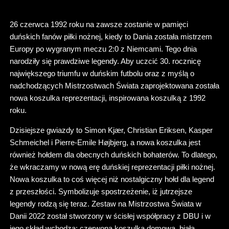
26 czerwca 1992 roku na zawsze zostanie w pamięci
duńskich fanów piłki nożnej, kiedy to Dania została mistrzem
Europy po wygranym meczu 2:0 z Niemcami. Tego dnia
narodziły się prawdziwe legendy. Aby uczcić 30. rocznicę
największego triumfu w duńskim futbolu oraz z myślą o
nadchodzących Mistrzostwach Świata zaprojektowana została
nowa koszulka reprezentacji, inspirowana koszulką z 1992
roku.
Dzisiejsze gwiazdy to Simon Kjær, Christian Eriksen, Kasper
Schmeichel i Pierre-Emile Højbjerg, a nowa koszulka jest
również hołdem dla obecnych duńskich bohaterów. To dlatego,
że wkraczamy w nową erę duńskiej reprezentacji piłki nożnej.
Nowa koszulka to coś więcej niż nostalgiczny hołd dla legend
z przeszłości. Symbolizuje spostrzeżenie, iż jutrzejsze
legendy rodzą się teraz. Zestaw na Mistrzostwa Świata w
Danii 2022 został stworzony w ścisłej współpracy z DBU i w
jego skład wchodzą: czerwona koszulka domowa, biała