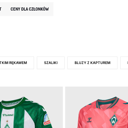
T
CENY DLA CZŁONKÓW
ÓTKIM RĘKAWEM
SZALIKI
BLUZY Z KAPTUREM
EGORY: WERDER BREMEN
J PRODUKTU: KOSZULKI Z KRÓTKIM RĘKAWEM
ZAWĘŹ DO RODZAJ PRODUKTU: SZALIKI
ZAWĘŹ DO RODZAJ PRODUKTU