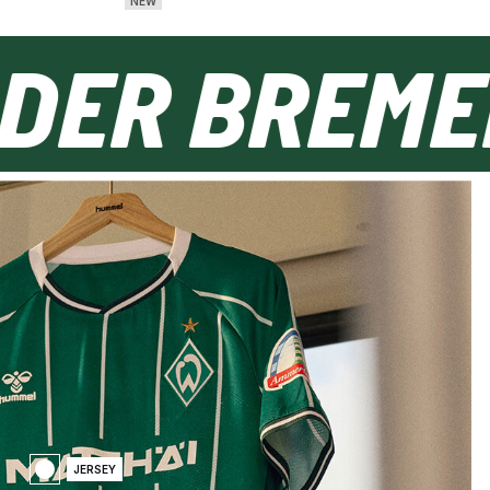
NEW
RDER BRE
JERSEY