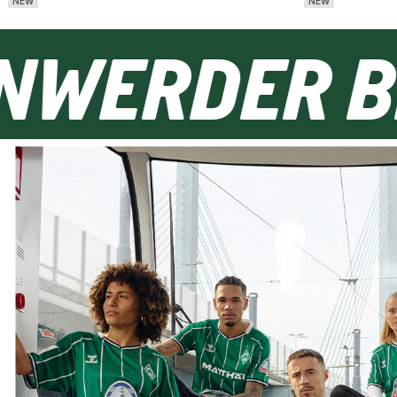
NEW
NEW
EN
WERDER