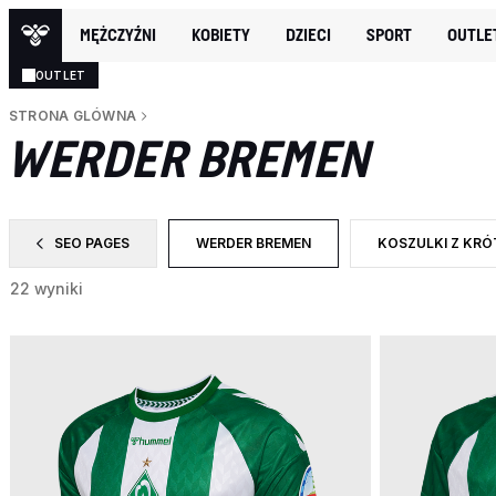
MĘŻCZYŹNI
KOBIETY
DZIECI
SPORT
OUTLE
OUTLET
STRONA GLÓWNA
WERDER BREMEN
SEO PAGES
WERDER BREMEN
KOSZULKI Z KR
ZAWĘŹ DO CATEGORY: SEO PAGES
WYBRANY OBECNIE ZAWĘŻONO DO CAT
ZAWĘŹ DO RODZA
22 wyniki