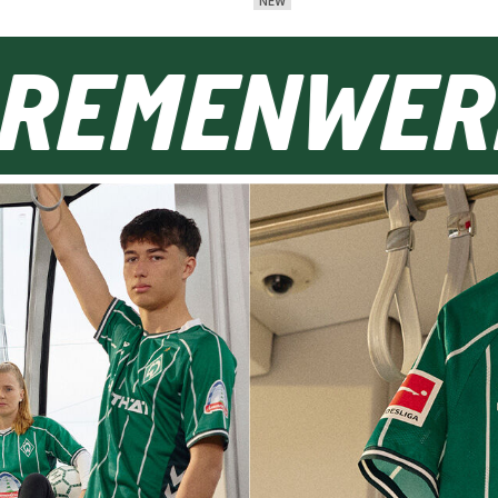
NEW
 BREMEN
WE